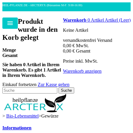
HEIL-PFLANZE.DE - ARCTERYX
(Bürozeiten M-F: 9:00-16:00)
Produkt
Warenkorb
0
Artikel
Artikel
(Leer)
Menu
wurde in den
Keine Artikel
Korb gelegt
versandkostenfrei
Versand
0,00 €
MwSt.
Menge
0,00 €
Gesamt
Gesamt
Preise inkl. MwSt.
Sie haben
0
Artikel in Ihrem
Warenkorb.
Es gibt 1 Artikel
Warenkorb anzeigen
in Ihrem Warenkorb.
Einkauf fortsetzen
Zur Kasse gehen
Suche
>
Bio-Lebensmittel
>
Gewürze
Informationen