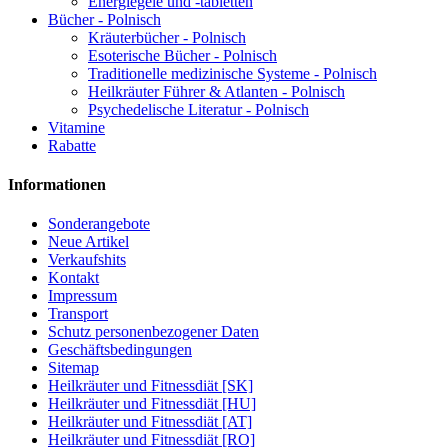
Energiegele und -tabletten
Bücher - Polnisch
Kräuterbücher - Polnisch
Esoterische Bücher - Polnisch
Traditionelle medizinische Systeme - Polnisch
Heilkräuter Führer & Atlanten - Polnisch
Psychedelische Literatur - Polnisch
Vitamine
Rabatte
Informationen
Sonderangebote
Neue Artikel
Verkaufshits
Kontakt
Impressum
Transport
Schutz personenbezogener Daten
Geschäftsbedingungen
Sitemap
Heilkräuter und Fitnessdiät [SK]
Heilkräuter und Fitnessdiät [HU]
Heilkräuter und Fitnessdiät [AT]
Heilkräuter und Fitnessdiät [RO]