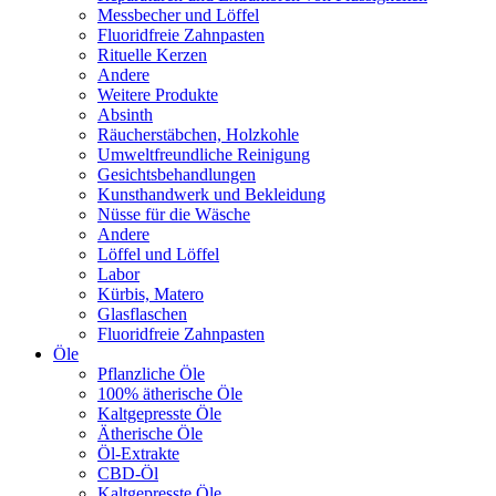
Messbecher und Löffel
Fluoridfreie Zahnpasten
Rituelle Kerzen
Andere
Weitere Produkte
Absinth
Räucherstäbchen, Holzkohle
Umweltfreundliche Reinigung
Gesichtsbehandlungen
Kunsthandwerk und Bekleidung
Nüsse für die Wäsche
Andere
Löffel und Löffel
Labor
Kürbis, Matero
Glasflaschen
Fluoridfreie Zahnpasten
Öle
Pflanzliche Öle
100% ätherische Öle
Kaltgepresste Öle
Ätherische Öle
Öl-Extrakte
CBD-Öl
Kaltgepresste Öle