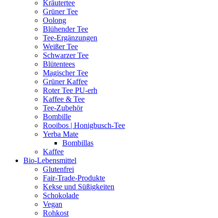
Kräutertee
Grüner Tee
Oolong
Blühender Tee
Tee-Ergänzungen
Weißer Tee
Schwarzer Tee
Blütentees
Magischer Tee
Grüner Kaffee
Roter Tee PU-erh
Kaffee & Tee
Tee-Zubehör
Bombille
Rooibos | Honigbusch-Tee
Yerba Mate
Bombillas
Kaffee
Bio-Lebensmittel
Glutenfrei
Fair-Trade-Produkte
Kekse und Süßigkeiten
Schokolade
Vegan
Rohkost