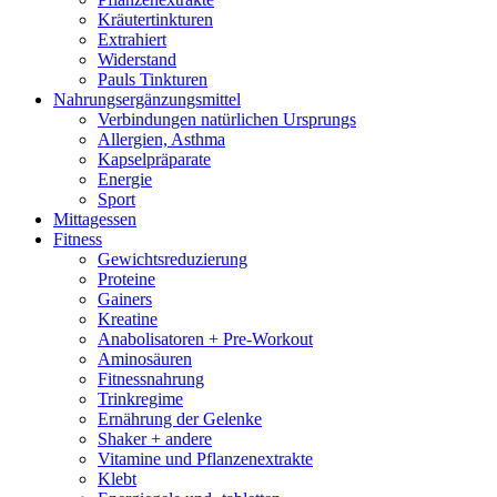
Kräutertinkturen
Extrahiert
Widerstand
Pauls Tinkturen
Nahrungsergänzungsmittel
Verbindungen natürlichen Ursprungs
Allergien, Asthma
Kapselpräparate
Energie
Sport
Mittagessen
Fitness
Gewichtsreduzierung
Proteine
Gainers
Kreatine
Anabolisatoren + Pre-Workout
Aminosäuren
Fitnessnahrung
Trinkregime
Ernährung der Gelenke
Shaker + andere
Vitamine und Pflanzenextrakte
Klebt