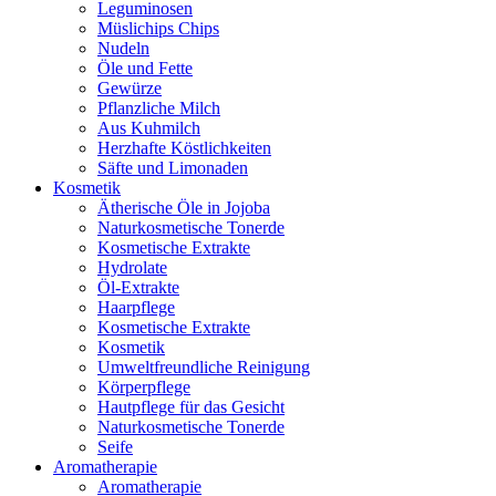
Leguminosen
Müslichips Chips
Nudeln
Öle und Fette
Gewürze
Pflanzliche Milch
Aus Kuhmilch
Herzhafte Köstlichkeiten
Säfte und Limonaden
Kosmetik
Ätherische Öle in Jojoba
Naturkosmetische Tonerde
Kosmetische Extrakte
Hydrolate
Öl-Extrakte
Haarpflege
Kosmetische Extrakte
Kosmetik
Umweltfreundliche Reinigung
Körperpflege
Hautpflege für das Gesicht
Naturkosmetische Tonerde
Seife
Aromatherapie
Aromatherapie