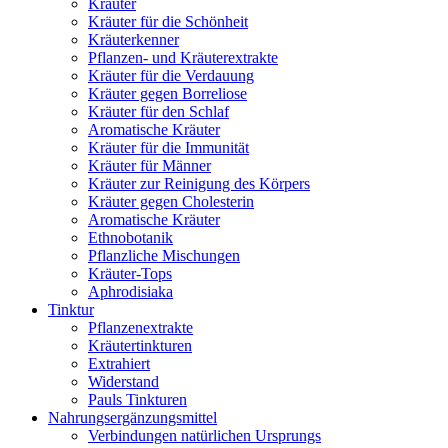
Kräuter
Kräuter für die Schönheit
Kräuterkenner
Pflanzen- und Kräuterextrakte
Kräuter für die Verdauung
Kräuter gegen Borreliose
Kräuter für den Schlaf
Aromatische Kräuter
Kräuter für die Immunität
Kräuter für Männer
Kräuter zur Reinigung des Körpers
Kräuter gegen Cholesterin
Aromatische Kräuter
Ethnobotanik
Pflanzliche Mischungen
Kräuter-Tops
Aphrodisiaka
Tinktur
Pflanzenextrakte
Kräutertinkturen
Extrahiert
Widerstand
Pauls Tinkturen
Nahrungsergänzungsmittel
Verbindungen natürlichen Ursprungs