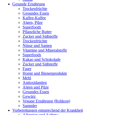
Gesunde Ernährung
Trockenfrüchte
Gesundes Essen
Kaffee-Kaffee
Algen, Pilze
Superfoods
Pflanzliche Butter
Zucker und Süßstoffe
Trockenfrüchte
Nüsse und Samen
Vitamine und Mineralstoffe
Superfoods
Kakao und Schokolade
Zucker und Süßstoffe
Faser
Honig und Bienenprodukte
Mehl
Antioxidantien
Algen und Pilze
Gesundes Essen
Gewürz
Vegane Ernährung (Rohkost)
Sammler
Vorbereitungen entsprechend der Krankheit
Allergien und Asthma