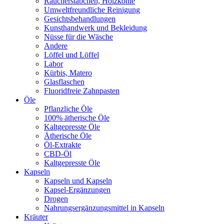
Räucherstäbchen, Holzkohle
Umweltfreundliche Reinigung
Gesichtsbehandlungen
Kunsthandwerk und Bekleidung
Nüsse für die Wäsche
Andere
Löffel und Löffel
Labor
Kürbis, Matero
Glasflaschen
Fluoridfreie Zahnpasten
Öle
Pflanzliche Öle
100% ätherische Öle
Kaltgepresste Öle
Ätherische Öle
Öl-Extrakte
CBD-Öl
Kaltgepresste Öle
Kapseln
Kapseln und Kapseln
Kapsel-Ergänzungen
Drogen
Nahrungsergänzungsmittel in Kapseln
Kräuter