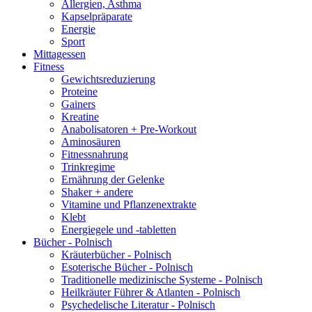
Allergien, Asthma
Kapselpräparate
Energie
Sport
Mittagessen
Fitness
Gewichtsreduzierung
Proteine
Gainers
Kreatine
Anabolisatoren + Pre-Workout
Aminosäuren
Fitnessnahrung
Trinkregime
Ernährung der Gelenke
Shaker + andere
Vitamine und Pflanzenextrakte
Klebt
Energiegele und -tabletten
Bücher - Polnisch
Kräuterbücher - Polnisch
Esoterische Bücher - Polnisch
Traditionelle medizinische Systeme - Polnisch
Heilkräuter Führer & Atlanten - Polnisch
Psychedelische Literatur - Polnisch