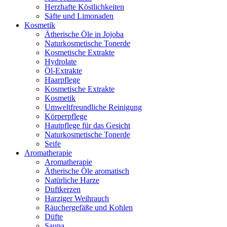
Herzhafte Köstlichkeiten
Säfte und Limonaden
Kosmetik
Ätherische Öle in Jojoba
Naturkosmetische Tonerde
Kosmetische Extrakte
Hydrolate
Öl-Extrakte
Haarpflege
Kosmetische Extrakte
Kosmetik
Umweltfreundliche Reinigung
Körperpflege
Hautpflege für das Gesicht
Naturkosmetische Tonerde
Seife
Aromatherapie
Aromatherapie
Ätherische Öle aromatisch
Natürliche Harze
Duftkerzen
Harziger Weihrauch
Räuchergefäße und Kohlen
Düfte
Sauna