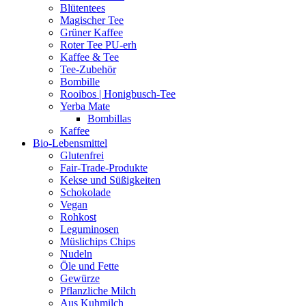
Blütentees
Magischer Tee
Grüner Kaffee
Roter Tee PU-erh
Kaffee & Tee
Tee-Zubehör
Bombille
Rooibos | Honigbusch-Tee
Yerba Mate
Bombillas
Kaffee
Bio-Lebensmittel
Glutenfrei
Fair-Trade-Produkte
Kekse und Süßigkeiten
Schokolade
Vegan
Rohkost
Leguminosen
Müslichips Chips
Nudeln
Öle und Fette
Gewürze
Pflanzliche Milch
Aus Kuhmilch