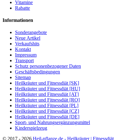
Vitamine
Rabatte
Informationen
Sonderangebote
Neue Artikel
Verkaufshits
Kontakt
Impressum
Transport
Schutz personenbezogener Daten
Geschäftsbedingungen
Sitemap
Heilkräuter und Fitnessdiät [SK]
Heilkräuter und Fitnessdiät [HU]
Heilkräuter und Fitnessdiät [AT]
Heilkräuter und Fitnessdiät [RO]
Heilkräuter und Fitnessdiät [PL]
Heilkräuter und Fitnessdiät [CZ]
Heilkräuter und Fitnessdiät [DE]
Sport- und Nahrungsergänzungsmittel
Kinderspielzeug
©
2017 - 2026
Heil-pflanze.de - Heilkräuter | Fitnessdiät