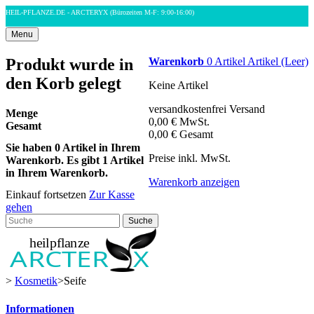
HEIL-PFLANZE.DE - ARCTERYX
(Bürozeiten M-F: 9:00-16:00)
Menu
Produkt wurde in
Warenkorb
0
Artikel
Artikel
(Leer)
den Korb gelegt
Keine Artikel
versandkostenfrei
Versand
Menge
0,00 €
MwSt.
Gesamt
0,00 €
Gesamt
Sie haben
0
Artikel in Ihrem
Preise inkl. MwSt.
Warenkorb.
Es gibt 1 Artikel
in Ihrem Warenkorb.
Warenkorb anzeigen
Einkauf fortsetzen
Zur Kasse
gehen
Suche
>
Kosmetik
>
Seife
Informationen