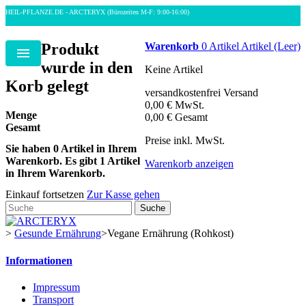
HEIL-PFLANZE.DE - ARCTERYX
(Bürozeiten M-F: 9:00-16:00)
Produkt
Warenkorb
0
Artikel
Artikel
(Leer)
Menu
wurde in den
Keine Artikel
Korb gelegt
versandkostenfrei
Versand
0,00 €
MwSt.
Menge
0,00 €
Gesamt
Gesamt
Preise inkl. MwSt.
Sie haben
0
Artikel in Ihrem
Warenkorb.
Es gibt 1 Artikel
Warenkorb anzeigen
in Ihrem Warenkorb.
Einkauf fortsetzen
Zur Kasse gehen
Suche
>
Gesunde Ernährung
>
Vegane Ernährung (Rohkost)
Informationen
Impressum
Transport