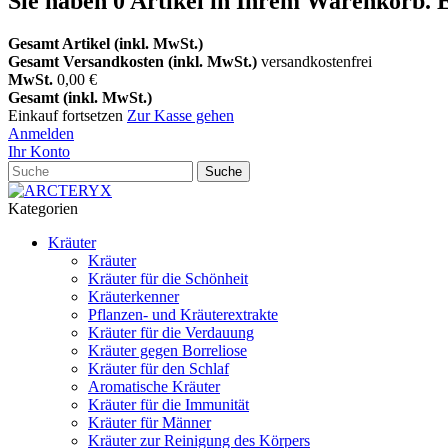
Sie haben
0
Artikel in Ihrem Warenkorb.
E
Gesamt Artikel (inkl. MwSt.)
Gesamt Versandkosten (inkl. MwSt.)
versandkostenfrei
MwSt.
0,00 €
Gesamt (inkl. MwSt.)
Einkauf fortsetzen
Zur Kasse gehen
Anmelden
Ihr Konto
Suche
Kategorien
Kräuter
Kräuter
Kräuter für die Schönheit
Kräuterkenner
Pflanzen- und Kräuterextrakte
Kräuter für die Verdauung
Kräuter gegen Borreliose
Kräuter für den Schlaf
Aromatische Kräuter
Kräuter für die Immunität
Kräuter für Männer
Kräuter zur Reinigung des Körpers