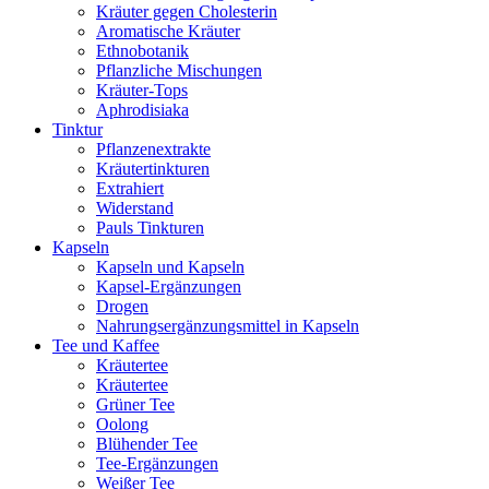
Kräuter gegen Cholesterin
Aromatische Kräuter
Ethnobotanik
Pflanzliche Mischungen
Kräuter-Tops
Aphrodisiaka
Tinktur
Pflanzenextrakte
Kräutertinkturen
Extrahiert
Widerstand
Pauls Tinkturen
Kapseln
Kapseln und Kapseln
Kapsel-Ergänzungen
Drogen
Nahrungsergänzungsmittel in Kapseln
Tee und Kaffee
Kräutertee
Kräutertee
Grüner Tee
Oolong
Blühender Tee
Tee-Ergänzungen
Weißer Tee