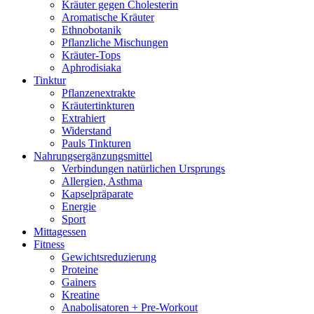
Kräuter gegen Cholesterin
Aromatische Kräuter
Ethnobotanik
Pflanzliche Mischungen
Kräuter-Tops
Aphrodisiaka
Tinktur
Pflanzenextrakte
Kräutertinkturen
Extrahiert
Widerstand
Pauls Tinkturen
Nahrungsergänzungsmittel
Verbindungen natürlichen Ursprungs
Allergien, Asthma
Kapselpräparate
Energie
Sport
Mittagessen
Fitness
Gewichtsreduzierung
Proteine
Gainers
Kreatine
Anabolisatoren + Pre-Workout