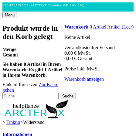
HEIL-PFLANZE.DE - ARCTERYX
(Bürozeiten M-F: 9:00-16:00)
Menu
Produkt wurde in
Warenkorb
0
Artikel
Artikel
(Leer)
den Korb gelegt
Keine Artikel
versandkostenfrei
Versand
Menge
0,00 €
MwSt.
Gesamt
0,00 €
Gesamt
Sie haben
0
Artikel in Ihrem
Preise inkl. MwSt.
Warenkorb.
Es gibt 1 Artikel
in Ihrem Warenkorb.
Warenkorb anzeigen
Einkauf fortsetzen
Zur Kasse
gehen
Suche
>
Tinktur
>
Widerstand
Informationen