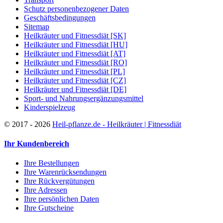
Schutz personenbezogener Daten
Geschäftsbedingungen
Sitemap
Heilkräuter und Fitnessdiät [SK]
Heilkräuter und Fitnessdiät [HU]
Heilkräuter und Fitnessdiät [AT]
Heilkräuter und Fitnessdiät [RO]
Heilkräuter und Fitnessdiät [PL]
Heilkräuter und Fitnessdiät [CZ]
Heilkräuter und Fitnessdiät [DE]
Sport- und Nahrungsergänzungsmittel
Kinderspielzeug
©
2017 - 2026
Heil-pflanze.de - Heilkräuter | Fitnessdiät
Ihr Kundenbereich
Ihre Bestellungen
Ihre Warenrücksendungen
Ihre Rückvergütungen
Ihre Adressen
Ihre persönlichen Daten
Ihre Gutscheine