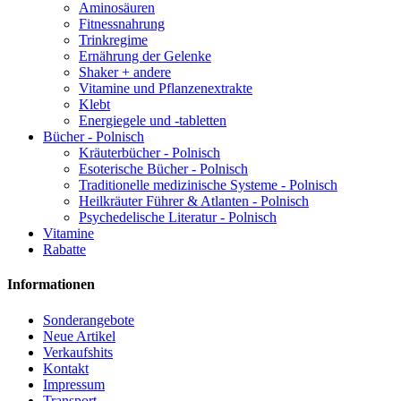
Aminosäuren
Fitnessnahrung
Trinkregime
Ernährung der Gelenke
Shaker + andere
Vitamine und Pflanzenextrakte
Klebt
Energiegele und -tabletten
Bücher - Polnisch
Kräuterbücher - Polnisch
Esoterische Bücher - Polnisch
Traditionelle medizinische Systeme - Polnisch
Heilkräuter Führer & Atlanten - Polnisch
Psychedelische Literatur - Polnisch
Vitamine
Rabatte
Informationen
Sonderangebote
Neue Artikel
Verkaufshits
Kontakt
Impressum
Transport