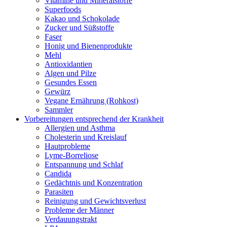
Vitamine und Mineralstoffe
Superfoods
Kakao und Schokolade
Zucker und Süßstoffe
Faser
Honig und Bienenprodukte
Mehl
Antioxidantien
Algen und Pilze
Gesundes Essen
Gewürz
Vegane Ernährung (Rohkost)
Sammler
Vorbereitungen entsprechend der Krankheit
Allergien und Asthma
Cholesterin und Kreislauf
Hautprobleme
Lyme-Borreliose
Entspannung und Schlaf
Candida
Gedächtnis und Konzentration
Parasiten
Reinigung und Gewichtsverlust
Probleme der Männer
Verdauungstrakt