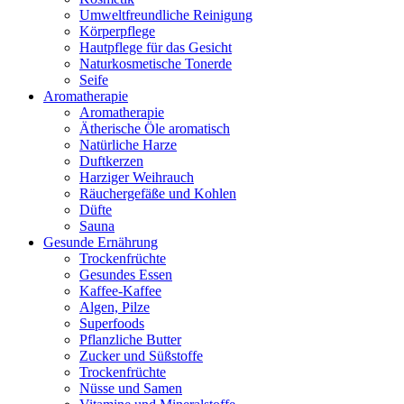
Umweltfreundliche Reinigung
Körperpflege
Hautpflege für das Gesicht
Naturkosmetische Tonerde
Seife
Aromatherapie
Aromatherapie
Ätherische Öle aromatisch
Natürliche Harze
Duftkerzen
Harziger Weihrauch
Räuchergefäße und Kohlen
Düfte
Sauna
Gesunde Ernährung
Trockenfrüchte
Gesundes Essen
Kaffee-Kaffee
Algen, Pilze
Superfoods
Pflanzliche Butter
Zucker und Süßstoffe
Trockenfrüchte
Nüsse und Samen