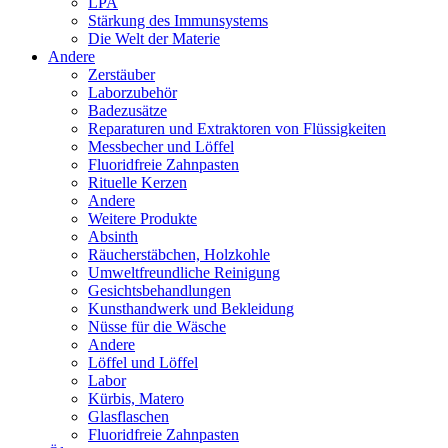
LPA
Stärkung des Immunsystems
Die Welt der Materie
Andere
Zerstäuber
Laborzubehör
Badezusätze
Reparaturen und Extraktoren von Flüssigkeiten
Messbecher und Löffel
Fluoridfreie Zahnpasten
Rituelle Kerzen
Andere
Weitere Produkte
Absinth
Räucherstäbchen, Holzkohle
Umweltfreundliche Reinigung
Gesichtsbehandlungen
Kunsthandwerk und Bekleidung
Nüsse für die Wäsche
Andere
Löffel und Löffel
Labor
Kürbis, Matero
Glasflaschen
Fluoridfreie Zahnpasten