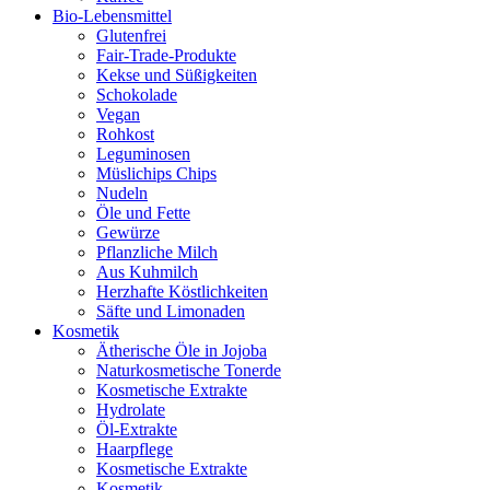
Bio-Lebensmittel
Glutenfrei
Fair-Trade-Produkte
Kekse und Süßigkeiten
Schokolade
Vegan
Rohkost
Leguminosen
Müslichips Chips
Nudeln
Öle und Fette
Gewürze
Pflanzliche Milch
Aus Kuhmilch
Herzhafte Köstlichkeiten
Säfte und Limonaden
Kosmetik
Ätherische Öle in Jojoba
Naturkosmetische Tonerde
Kosmetische Extrakte
Hydrolate
Öl-Extrakte
Haarpflege
Kosmetische Extrakte
Kosmetik