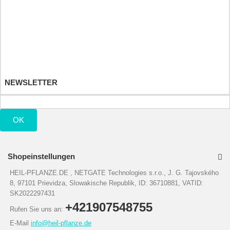
Ihre Warenrücksendungen
Ihre Rückvergütungen
Ihre Adressen
Ihre persönlichen Daten
Ihre Gutscheine
NEWSLETTER
OK
Shopeinstellungen
HEIL-PFLANZE.DE , NETGATE Technologies s.r.o., J. G. Tajovského
8, 97101 Prievidza, Slowakische Republik, ID: 36710881, VATID:
SK2022297431
+421907548755
Rufen Sie uns an:
E-Mail
info@heil-pflanze.de