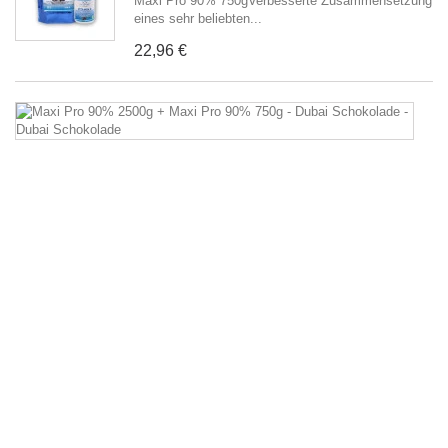
Maxi Pro 90% 750gVerbesserte Zusammensetzung
eines sehr beliebten...
22,96 €
M
P
9
2
+
M
P
9
7
-
D
S
-
D
S
Ma
Pr
9
25