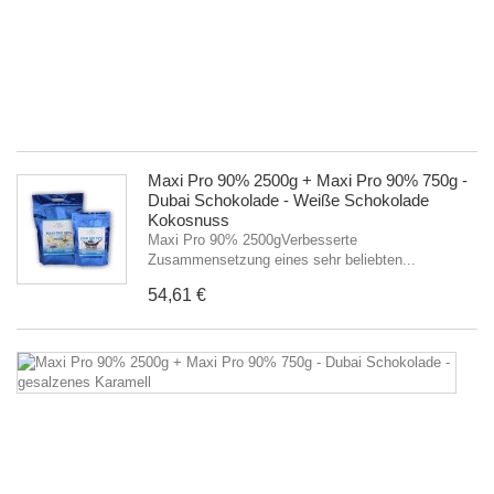
25
Zu
ei
se
be
5
Maxi Pro 90% 2500g + Maxi Pro 90% 750g -
Dubai Schokolade - Weiße Schokolade
Kokosnuss
Maxi Pro 90% 2500gVerbesserte
Zusammensetzung eines sehr beliebten...
54,61 €
M
P
9
2
+
M
P