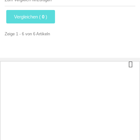
Vergleichen (
0
)
Zeige 1 - 6 von 6 Artikeln
Kategorien
Tee und Kaffee
Bio-Lebensmittel
Kosmetik
Aromatherapie
Gesunde Ernährung
Vorbereitungen entsprechend der Krankheit
Andere