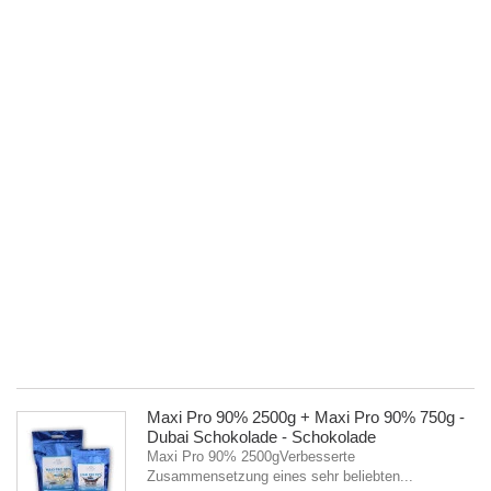
M
P
9
7
-
D
S
-
Va
Ma
Pr
9
25
Zu
ei
se
be
5
Maxi Pro 90% 2500g + Maxi Pro 90% 750g -
Dubai Schokolade - Schokolade
Maxi Pro 90% 2500gVerbesserte
Zusammensetzung eines sehr beliebten...