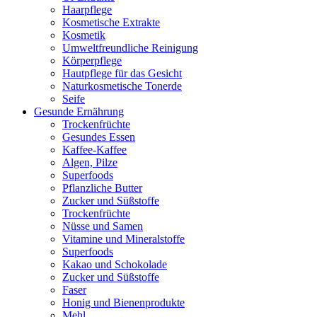
Haarpflege
Kosmetische Extrakte
Kosmetik
Umweltfreundliche Reinigung
Körperpflege
Hautpflege für das Gesicht
Naturkosmetische Tonerde
Seife
Gesunde Ernährung
Trockenfrüchte
Gesundes Essen
Kaffee-Kaffee
Algen, Pilze
Superfoods
Pflanzliche Butter
Zucker und Süßstoffe
Trockenfrüchte
Nüsse und Samen
Vitamine und Mineralstoffe
Superfoods
Kakao und Schokolade
Zucker und Süßstoffe
Faser
Honig und Bienenprodukte
Mehl