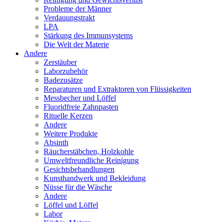
Probleme der Männer
Verdauungstrakt
LPA
Stärkung des Immunsystems
Die Welt der Materie
Andere
Zerstäuber
Laborzubehör
Badezusätze
Reparaturen und Extraktoren von Flüssigkeiten
Messbecher und Löffel
Fluoridfreie Zahnpasten
Rituelle Kerzen
Andere
Weitere Produkte
Absinth
Räucherstäbchen, Holzkohle
Umweltfreundliche Reinigung
Gesichtsbehandlungen
Kunsthandwerk und Bekleidung
Nüsse für die Wäsche
Andere
Löffel und Löffel
Labor