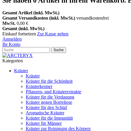
Sie haben
0
Artikel in Ihrem Warenkorb.
E
Gesamt Artikel (inkl. MwSt.)
Gesamt Versandkosten (inkl. MwSt.)
versandkostenfrei
MwSt.
0,00 €
Gesamt (inkl. MwSt.)
Einkauf fortsetzen
Zur Kasse gehen
Anmelden
Ihr Konto
Suche
Kategorien
Kräuter
Kräuter
Kräuter für die Schönheit
Kräuterkenner
Pflanzen- und Kräuterextrakte
Kräuter für die Verdauung
Kräuter gegen Borreliose
Kräuter für den Schlaf
Aromatische Kräuter
Kräuter für die Immunität
Kräuter für Männer
Kräuter zur Reinigung des Körpers