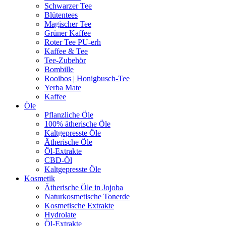
Schwarzer Tee
Blütentees
Magischer Tee
Grüner Kaffee
Roter Tee PU-erh
Kaffee & Tee
Tee-Zubehör
Bombille
Rooibos | Honigbusch-Tee
Yerba Mate
Kaffee
Öle
Pflanzliche Öle
100% ätherische Öle
Kaltgepresste Öle
Ätherische Öle
Öl-Extrakte
CBD-Öl
Kaltgepresste Öle
Kosmetik
Ätherische Öle in Jojoba
Naturkosmetische Tonerde
Kosmetische Extrakte
Hydrolate
Öl-Extrakte