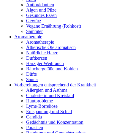
Antioxidantien
Algen und Pilze
Gesundes Essen
Gewürz
Vegane Ernährung (Rohkost)
Sammler
Aromatherapie
Aromatherapie
Ätherische Öle aromatisch
Natürliche Harze
Duftkerzen
Harziger Weihrauch
Räuchergefäße und Kohlen
Düfte
Sauna
Vorbereitungen entsprechend der Krankheit
Allergien und Asthma
Cholesterin und Kreislauf
Hautprobleme
Lyme-Borreliose
Entspannung und Schlaf
Candida
Gedächtnis und Konzentration
Parasiten
Reinigung und Gewichtsverlust