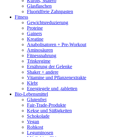
Kürbis, Matero
Glasflaschen
Fluoridfreie Zahnpasten
Fitness
Gewichtsreduzierung
Proteine
Gainers
Kreatine
Anabolisatoren + Pre-Workout
Aminosäuren
Fitnessnahrung
Trinkregime
Ernährung der Gelenke
Shaker + andere
Vitamine und Pflanzenextrakte
Klebt
Energiegele und -tabletten
Bio-Lebensmittel
Glutenfrei
Fair-Trade-Produkte
Kekse und Süßigkeiten
Schokolade
Vegan
Rohkost
Leguminosen