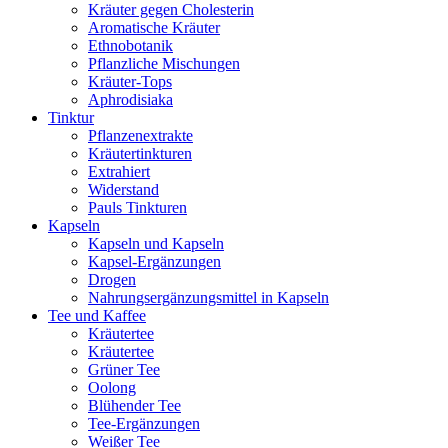
Kräuter gegen Cholesterin
Aromatische Kräuter
Ethnobotanik
Pflanzliche Mischungen
Kräuter-Tops
Aphrodisiaka
Tinktur
Pflanzenextrakte
Kräutertinkturen
Extrahiert
Widerstand
Pauls Tinkturen
Kapseln
Kapseln und Kapseln
Kapsel-Ergänzungen
Drogen
Nahrungsergänzungsmittel in Kapseln
Tee und Kaffee
Kräutertee
Kräutertee
Grüner Tee
Oolong
Blühender Tee
Tee-Ergänzungen
Weißer Tee