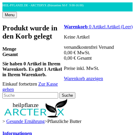
HEIL-PFLANZE.DE - ARCTERYX
(Bürozeiten M-F: 9:00-16:00)
Menu
Produkt wurde in
Warenkorb
0
Artikel
Artikel
(Leer)
den Korb gelegt
Keine Artikel
versandkostenfrei
Versand
Menge
0,00 €
MwSt.
Gesamt
0,00 €
Gesamt
Sie haben
0
Artikel in Ihrem
Preise inkl. MwSt.
Warenkorb.
Es gibt 1 Artikel
in Ihrem Warenkorb.
Warenkorb anzeigen
Einkauf fortsetzen
Zur Kasse
gehen
Suche
>
Gesunde Ernährung
>
Pflanzliche Butter
Informationen