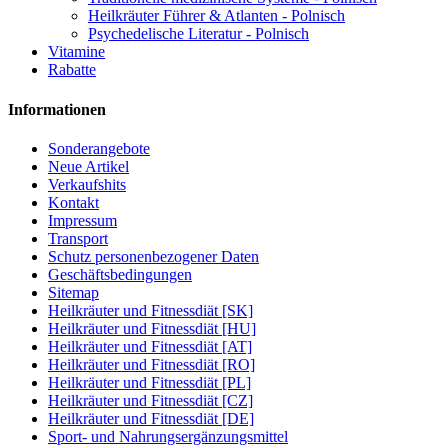
Heilkräuter Führer & Atlanten - Polnisch
Psychedelische Literatur - Polnisch
Vitamine
Rabatte
Informationen
Sonderangebote
Neue Artikel
Verkaufshits
Kontakt
Impressum
Transport
Schutz personenbezogener Daten
Geschäftsbedingungen
Sitemap
Heilkräuter und Fitnessdiät [SK]
Heilkräuter und Fitnessdiät [HU]
Heilkräuter und Fitnessdiät [AT]
Heilkräuter und Fitnessdiät [RO]
Heilkräuter und Fitnessdiät [PL]
Heilkräuter und Fitnessdiät [CZ]
Heilkräuter und Fitnessdiät [DE]
Sport- und Nahrungsergänzungsmittel