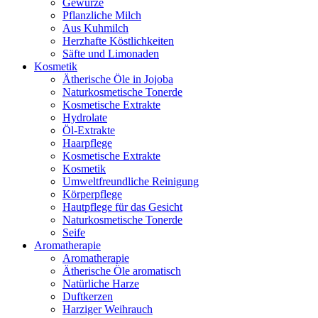
Gewürze
Pflanzliche Milch
Aus Kuhmilch
Herzhafte Köstlichkeiten
Säfte und Limonaden
Kosmetik
Ätherische Öle in Jojoba
Naturkosmetische Tonerde
Kosmetische Extrakte
Hydrolate
Öl-Extrakte
Haarpflege
Kosmetische Extrakte
Kosmetik
Umweltfreundliche Reinigung
Körperpflege
Hautpflege für das Gesicht
Naturkosmetische Tonerde
Seife
Aromatherapie
Aromatherapie
Ätherische Öle aromatisch
Natürliche Harze
Duftkerzen
Harziger Weihrauch