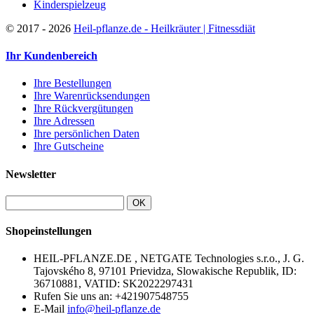
Kinderspielzeug
©
2017 - 2026
Heil-pflanze.de - Heilkräuter | Fitnessdiät
Ihr Kundenbereich
Ihre Bestellungen
Ihre Warenrücksendungen
Ihre Rückvergütungen
Ihre Adressen
Ihre persönlichen Daten
Ihre Gutscheine
Newsletter
OK
Shopeinstellungen
HEIL-PFLANZE.DE , NETGATE Technologies s.r.o., J. G.
Tajovského 8, 97101 Prievidza, Slowakische Republik, ID:
36710881, VATID: SK2022297431
Rufen Sie uns an:
+421907548755
E-Mail
info@heil-pflanze.de