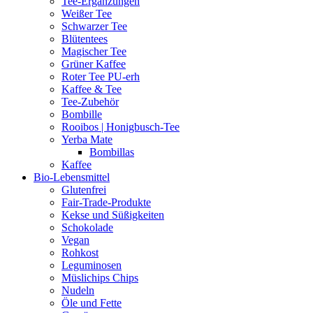
Tee-Ergänzungen
Weißer Tee
Schwarzer Tee
Blütentees
Magischer Tee
Grüner Kaffee
Roter Tee PU-erh
Kaffee & Tee
Tee-Zubehör
Bombille
Rooibos | Honigbusch-Tee
Yerba Mate
Bombillas
Kaffee
Bio-Lebensmittel
Glutenfrei
Fair-Trade-Produkte
Kekse und Süßigkeiten
Schokolade
Vegan
Rohkost
Leguminosen
Müslichips Chips
Nudeln
Öle und Fette