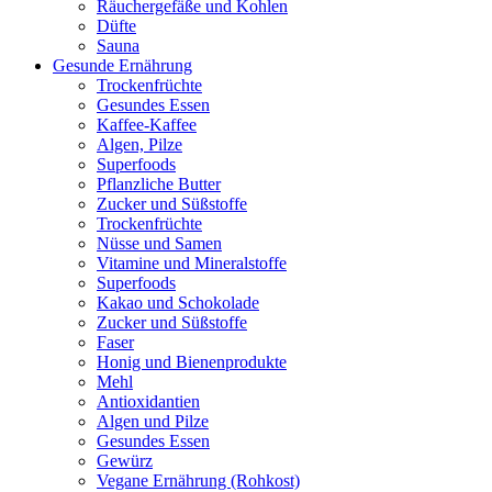
Räuchergefäße und Kohlen
Düfte
Sauna
Gesunde Ernährung
Trockenfrüchte
Gesundes Essen
Kaffee-Kaffee
Algen, Pilze
Superfoods
Pflanzliche Butter
Zucker und Süßstoffe
Trockenfrüchte
Nüsse und Samen
Vitamine und Mineralstoffe
Superfoods
Kakao und Schokolade
Zucker und Süßstoffe
Faser
Honig und Bienenprodukte
Mehl
Antioxidantien
Algen und Pilze
Gesundes Essen
Gewürz
Vegane Ernährung (Rohkost)