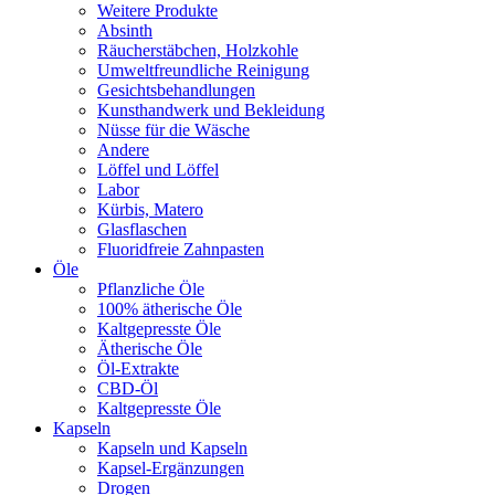
Weitere Produkte
Absinth
Räucherstäbchen, Holzkohle
Umweltfreundliche Reinigung
Gesichtsbehandlungen
Kunsthandwerk und Bekleidung
Nüsse für die Wäsche
Andere
Löffel und Löffel
Labor
Kürbis, Matero
Glasflaschen
Fluoridfreie Zahnpasten
Öle
Pflanzliche Öle
100% ätherische Öle
Kaltgepresste Öle
Ätherische Öle
Öl-Extrakte
CBD-Öl
Kaltgepresste Öle
Kapseln
Kapseln und Kapseln
Kapsel-Ergänzungen
Drogen