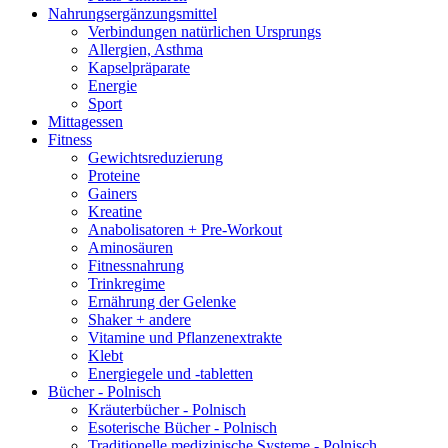
Nahrungsergänzungsmittel
Verbindungen natürlichen Ursprungs
Allergien, Asthma
Kapselpräparate
Energie
Sport
Mittagessen
Fitness
Gewichtsreduzierung
Proteine
Gainers
Kreatine
Anabolisatoren + Pre-Workout
Aminosäuren
Fitnessnahrung
Trinkregime
Ernährung der Gelenke
Shaker + andere
Vitamine und Pflanzenextrakte
Klebt
Energiegele und -tabletten
Bücher - Polnisch
Kräuterbücher - Polnisch
Esoterische Bücher - Polnisch
Traditionelle medizinische Systeme - Polnisch