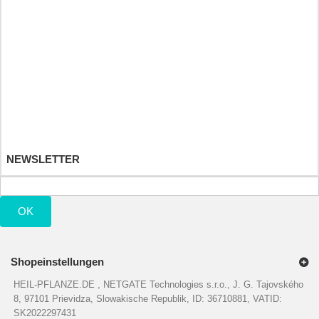
Ihr Kundenbereich
Ihre Bestellungen
Ihre Warenrücksendungen
Ihre Rückvergütungen
Ihre Adressen
Ihre persönlichen Daten
Ihre Gutscheine
NEWSLETTER
OK
Shopeinstellungen
HEIL-PFLANZE.DE , NETGATE Technologies s.r.o., J. G. Tajovského
8, 97101 Prievidza, Slowakische Republik, ID: 36710881, VATID:
SK2022297431