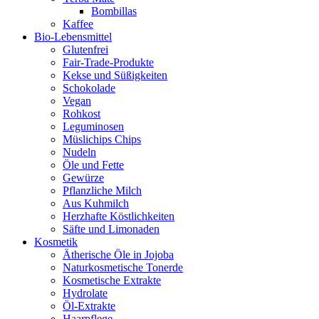
Bombillas
Kaffee
Bio-Lebensmittel
Glutenfrei
Fair-Trade-Produkte
Kekse und Süßigkeiten
Schokolade
Vegan
Rohkost
Leguminosen
Müslichips Chips
Nudeln
Öle und Fette
Gewürze
Pflanzliche Milch
Aus Kuhmilch
Herzhafte Köstlichkeiten
Säfte und Limonaden
Kosmetik
Ätherische Öle in Jojoba
Naturkosmetische Tonerde
Kosmetische Extrakte
Hydrolate
Öl-Extrakte
Haarpflege