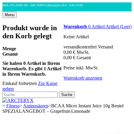
HEIL-PFLANZE.DE - ARCTERYX
(Bürozeiten M-F: 9:00-16:00)
Menu
Produkt wurde in
Warenkorb
0
Artikel
Artikel
(Leer)
den Korb gelegt
Keine Artikel
versandkostenfrei
Versand
Menge
0,00 €
MwSt.
Gesamt
0,00 €
Gesamt
Sie haben
0
Artikel in Ihrem
Preise inkl. MwSt.
Warenkorb.
Es gibt 1 Artikel
in Ihrem Warenkorb.
Warenkorb anzeigen
Einkauf fortsetzen
Zur Kasse
gehen
Suche
>
Fitness
>
Aminosäuren
>
BCAA Micro Instant Juice 10g Beutel
SPEZIALANGEBOT – Grapefruit-Limonade