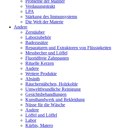
Probleme der Männer
Verdauungstrakt
LPA
Stärkung des Immunsystems
Die Welt der Materie
Andere
Zerstäuber
Laborzubehör
Badezusätze
Reparaturen und Extraktoren von Flüssigkeiten
Messbecher und Löffel
Fluoridfreie Zahnpasten
Rituelle Kerzen
Andere
Weitere Produkte
Absinth
Räucherstäbchen, Holzkohle
Umweltfreundliche Reinigung
Gesichtsbehandlungen
Kunsthandwerk und Bekleidung
Nüsse für die Wäsche
Andere
Löffel und Löffel
Labor
Kürbis, Matero