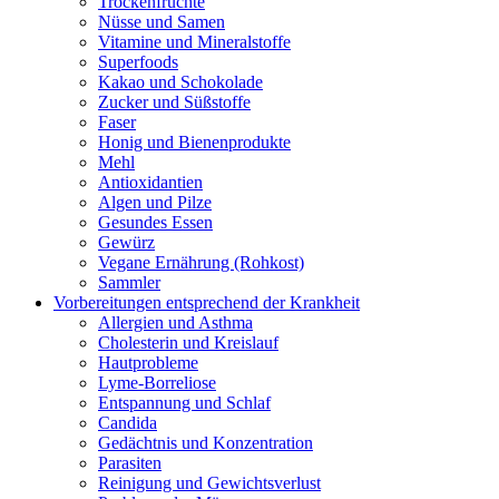
Trockenfrüchte
Nüsse und Samen
Vitamine und Mineralstoffe
Superfoods
Kakao und Schokolade
Zucker und Süßstoffe
Faser
Honig und Bienenprodukte
Mehl
Antioxidantien
Algen und Pilze
Gesundes Essen
Gewürz
Vegane Ernährung (Rohkost)
Sammler
Vorbereitungen entsprechend der Krankheit
Allergien und Asthma
Cholesterin und Kreislauf
Hautprobleme
Lyme-Borreliose
Entspannung und Schlaf
Candida
Gedächtnis und Konzentration
Parasiten
Reinigung und Gewichtsverlust