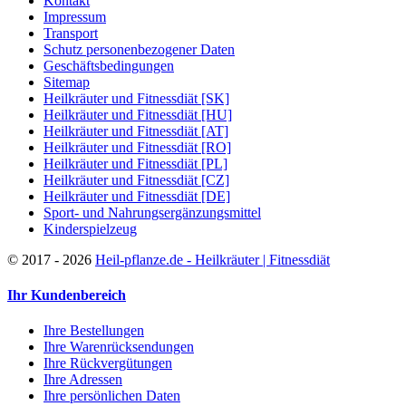
Kontakt
Impressum
Transport
Schutz personenbezogener Daten
Geschäftsbedingungen
Sitemap
Heilkräuter und Fitnessdiät [SK]
Heilkräuter und Fitnessdiät [HU]
Heilkräuter und Fitnessdiät [AT]
Heilkräuter und Fitnessdiät [RO]
Heilkräuter und Fitnessdiät [PL]
Heilkräuter und Fitnessdiät [CZ]
Heilkräuter und Fitnessdiät [DE]
Sport- und Nahrungsergänzungsmittel
Kinderspielzeug
©
2017 - 2026
Heil-pflanze.de - Heilkräuter | Fitnessdiät
Ihr Kundenbereich
Ihre Bestellungen
Ihre Warenrücksendungen
Ihre Rückvergütungen
Ihre Adressen
Ihre persönlichen Daten