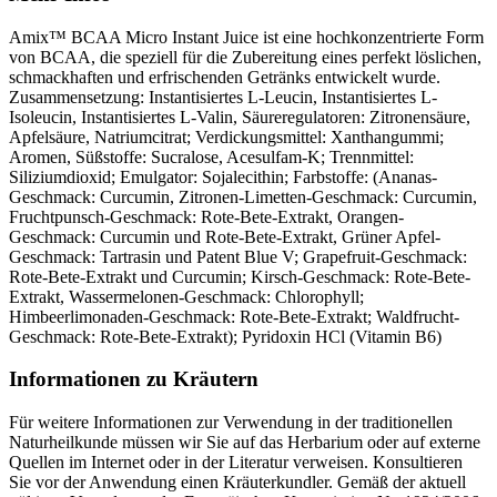
Amix™ BCAA Micro Instant Juice ist eine hochkonzentrierte Form
von BCAA, die speziell für die Zubereitung eines perfekt löslichen,
schmackhaften und erfrischenden Getränks entwickelt wurde.
Zusammensetzung: Instantisiertes L-Leucin, Instantisiertes L-
Isoleucin, Instantisiertes L-Valin, Säureregulatoren: Zitronensäure,
Apfelsäure, Natriumcitrat; Verdickungsmittel: Xanthangummi;
Aromen, Süßstoffe: Sucralose, Acesulfam-K; Trennmittel:
Siliziumdioxid; Emulgator: Sojalecithin; Farbstoffe: (Ananas-
Geschmack: Curcumin, Zitronen-Limetten-Geschmack: Curcumin,
Fruchtpunsch-Geschmack: Rote-Bete-Extrakt, Orangen-
Geschmack: Curcumin und Rote-Bete-Extrakt, Grüner Apfel-
Geschmack: Tartrasin und Patent Blue V; Grapefruit-Geschmack:
Rote-Bete-Extrakt und Curcumin; Kirsch-Geschmack: Rote-Bete-
Extrakt, Wassermelonen-Geschmack: Chlorophyll;
Himbeerlimonaden-Geschmack: Rote-Bete-Extrakt; Waldfrucht-
Geschmack: Rote-Bete-Extrakt); Pyridoxin HCl (Vitamin B6)
Informationen zu Kräutern
Für weitere Informationen zur Verwendung in der traditionellen
Naturheilkunde müssen wir Sie auf das Herbarium oder auf externe
Quellen im Internet oder in der Literatur verweisen. Konsultieren
Sie vor der Anwendung einen Kräuterkundler. Gemäß der aktuell