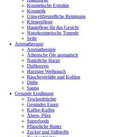
Kosmetische Extrakte
Kosmetik
Umweltfreundliche Reinigung
Körperpflege
Hautpflege für das Gesicht
Naturkosmetische Tonerde
Seife
Aromatherapie
Aromatherapie
Ätherische Öle aromatisch
Natürliche Harze
Duftkerzen
Harziger Weihrauch
Räuchergefäße und Kohlen
Düfte
Sauna
Gesunde Ernährung
Trockenfrüchte
Gesundes Essen
Kaffee-Kaffee
Algen, Pilze
Superfoods
Pflanzliche Butter
Zucker und Süßstoffe