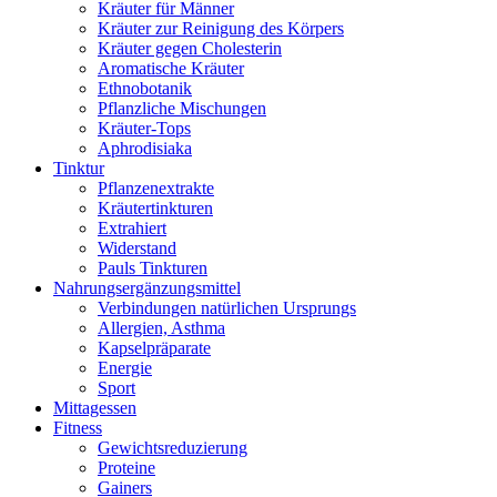
Kräuter für Männer
Kräuter zur Reinigung des Körpers
Kräuter gegen Cholesterin
Aromatische Kräuter
Ethnobotanik
Pflanzliche Mischungen
Kräuter-Tops
Aphrodisiaka
Tinktur
Pflanzenextrakte
Kräutertinkturen
Extrahiert
Widerstand
Pauls Tinkturen
Nahrungsergänzungsmittel
Verbindungen natürlichen Ursprungs
Allergien, Asthma
Kapselpräparate
Energie
Sport
Mittagessen
Fitness
Gewichtsreduzierung
Proteine
Gainers