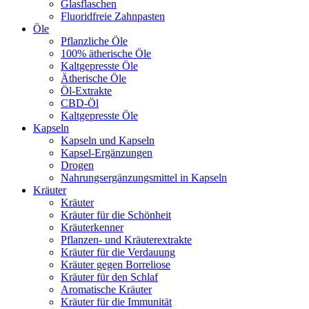
Glasflaschen
Fluoridfreie Zahnpasten
Öle
Pflanzliche Öle
100% ätherische Öle
Kaltgepresste Öle
Ätherische Öle
Öl-Extrakte
CBD-Öl
Kaltgepresste Öle
Kapseln
Kapseln und Kapseln
Kapsel-Ergänzungen
Drogen
Nahrungsergänzungsmittel in Kapseln
Kräuter
Kräuter
Kräuter für die Schönheit
Kräuterkenner
Pflanzen- und Kräuterextrakte
Kräuter für die Verdauung
Kräuter gegen Borreliose
Kräuter für den Schlaf
Aromatische Kräuter
Kräuter für die Immunität