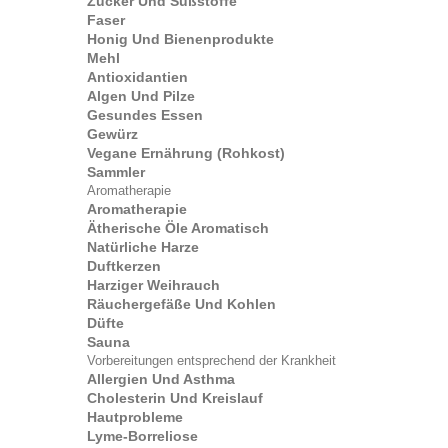
Zucker Und Süßstoffe
Faser
Honig Und Bienenprodukte
Mehl
Antioxidantien
Algen Und Pilze
Gesundes Essen
Gewürz
Vegane Ernährung (Rohkost)
Sammler
Aromatherapie
Aromatherapie
Ätherische Öle Aromatisch
Natürliche Harze
Duftkerzen
Harziger Weihrauch
Räuchergefäße Und Kohlen
Düfte
Sauna
Vorbereitungen entsprechend der Krankheit
Allergien Und Asthma
Cholesterin Und Kreislauf
Hautprobleme
Lyme-Borreliose