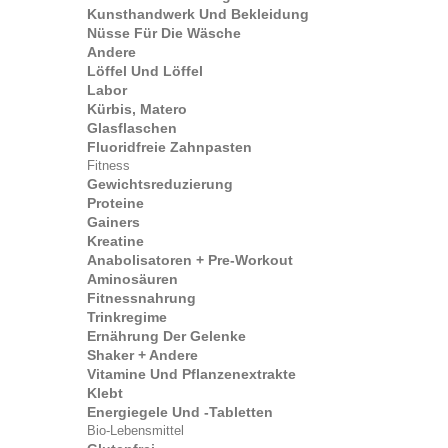
Kunsthandwerk Und Bekleidung
Nüsse Für Die Wäsche
Andere
Löffel Und Löffel
Labor
Kürbis, Matero
Glasflaschen
Fluoridfreie Zahnpasten
Fitness
Gewichtsreduzierung
Proteine
Gainers
Kreatine
Anabolisatoren + Pre-Workout
Aminosäuren
Fitnessnahrung
Trinkregime
Ernährung Der Gelenke
Shaker + Andere
Vitamine Und Pflanzenextrakte
Klebt
Energiegele Und -tabletten
Bio-Lebensmittel