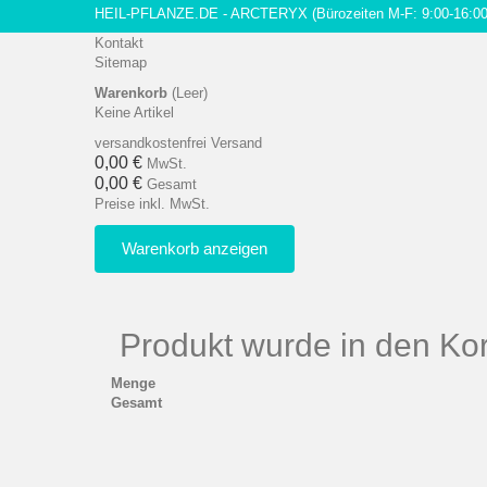
HEIL-PFLANZE.DE - ARCTERYX
(Bürozeiten M-F: 9:00-16:00
Kontakt
Sitemap
Warenkorb
(Leer)
Keine Artikel
versandkostenfrei
Versand
0,00 €
MwSt.
0,00 €
Gesamt
Preise inkl. MwSt.
Warenkorb anzeigen
Produkt wurde in den Kor
Menge
Gesamt