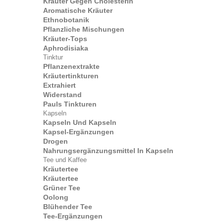
Kräuter Gegen Cholesterin
Aromatische Kräuter
Ethnobotanik
Pflanzliche Mischungen
Kräuter-Tops
Aphrodisiaka
Tinktur
Pflanzenextrakte
Kräutertinkturen
Extrahiert
Widerstand
Pauls Tinkturen
Kapseln
Kapseln Und Kapseln
Kapsel-Ergänzungen
Drogen
Nahrungsergänzungsmittel In Kapseln
Tee und Kaffee
Kräutertee
Kräutertee
Grüner Tee
Oolong
Blühender Tee
Tee-Ergänzungen