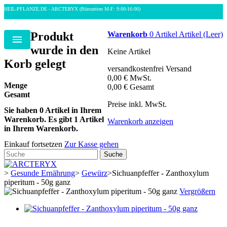
HEIL-PFLANZE.DE - ARCTERYX
(Bürozeiten M-F: 9:00-16:00)
Produkt
Warenkorb
0
Artikel
Artikel
(Leer)
Menu
wurde in den
Keine Artikel
Korb gelegt
versandkostenfrei
Versand
0,00 €
MwSt.
Menge
0,00 €
Gesamt
Gesamt
Preise inkl. MwSt.
Sie haben
0
Artikel in Ihrem
Warenkorb.
Es gibt 1 Artikel
Warenkorb anzeigen
in Ihrem Warenkorb.
Einkauf fortsetzen
Zur Kasse gehen
Suche
>
Gesunde Ernährung
>
Gewürz
>
Sichuanpfeffer - Zanthoxylum
piperitum - 50g ganz
Vergrößern