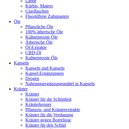
Labor
Kürbis, Matero
Glasflaschen
Fluoridfreie Zahnpasten
Öle
Pflanzliche Öle
100% ätherische Öle
Kaltgepresste Öle
Ätherische Öle
Öl-Extrakte
CBD-Öl
Kaltgepresste Öle
Kapseln
Kapseln und Kapseln
Kapsel-Ergänzungen
Drogen
Nahrungsergänzungsmittel in Kapseln
Kräuter
Kräuter
Kräuter für die Schönheit
Kräuterkenner
Pflanzen- und Kräuterextrakte
Kräuter für die Verdauung
Kräuter gegen Borreliose
Kräuter für den Schlaf