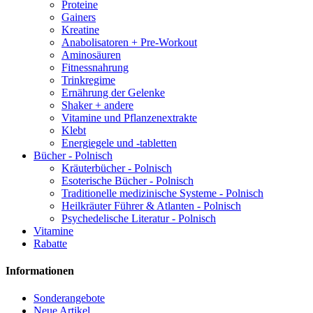
Proteine
Gainers
Kreatine
Anabolisatoren + Pre-Workout
Aminosäuren
Fitnessnahrung
Trinkregime
Ernährung der Gelenke
Shaker + andere
Vitamine und Pflanzenextrakte
Klebt
Energiegele und -tabletten
Bücher - Polnisch
Kräuterbücher - Polnisch
Esoterische Bücher - Polnisch
Traditionelle medizinische Systeme - Polnisch
Heilkräuter Führer & Atlanten - Polnisch
Psychedelische Literatur - Polnisch
Vitamine
Rabatte
Informationen
Sonderangebote
Neue Artikel