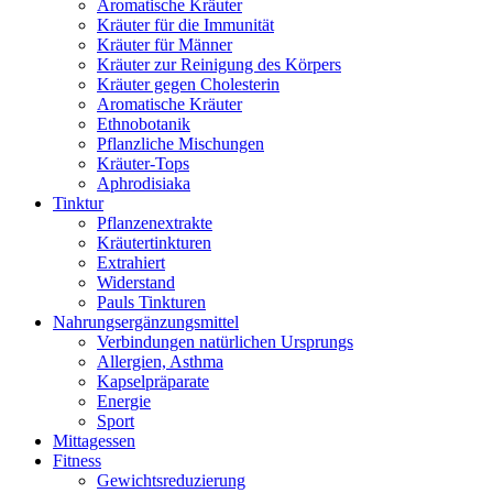
Aromatische Kräuter
Kräuter für die Immunität
Kräuter für Männer
Kräuter zur Reinigung des Körpers
Kräuter gegen Cholesterin
Aromatische Kräuter
Ethnobotanik
Pflanzliche Mischungen
Kräuter-Tops
Aphrodisiaka
Tinktur
Pflanzenextrakte
Kräutertinkturen
Extrahiert
Widerstand
Pauls Tinkturen
Nahrungsergänzungsmittel
Verbindungen natürlichen Ursprungs
Allergien, Asthma
Kapselpräparate
Energie
Sport
Mittagessen
Fitness
Gewichtsreduzierung