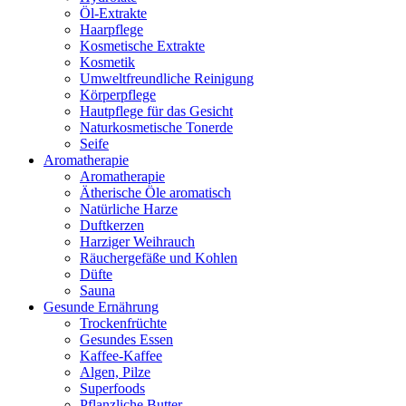
Öl-Extrakte
Haarpflege
Kosmetische Extrakte
Kosmetik
Umweltfreundliche Reinigung
Körperpflege
Hautpflege für das Gesicht
Naturkosmetische Tonerde
Seife
Aromatherapie
Aromatherapie
Ätherische Öle aromatisch
Natürliche Harze
Duftkerzen
Harziger Weihrauch
Räuchergefäße und Kohlen
Düfte
Sauna
Gesunde Ernährung
Trockenfrüchte
Gesundes Essen
Kaffee-Kaffee
Algen, Pilze
Superfoods
Pflanzliche Butter