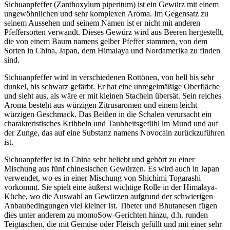
Sichuanpfeffer (Zanthoxylum piperitum) ist ein Gewürz mit einem
ungewöhnlichen und sehr komplexen Aroma. Im Gegensatz zu
seinem Aussehen und seinem Namen ist er nicht mit anderen
Pfeffersorten verwandt. Dieses Gewürz wird aus Beeren hergestellt,
die von einem Baum namens gelber Pfeffer stammen, von dem
Sorten in China, Japan, dem Himalaya und Nordamerika zu finden
sind.
Sichuanpfeffer wird in verschiedenen Rottönen, von hell bis sehr
dunkel, bis schwarz gefärbt. Er hat eine unregelmäßige Oberfläche
und sieht aus, als wäre er mit kleinen Stacheln übersät. Sein reiches
Aroma besteht aus würzigen Zitrusaromen und einem leicht
würzigen Geschmack. Das Beißen in die Schalen verursacht ein
charakteristisches Kribbeln und Taubheitsgefühl im Mund und auf
der Zunge, das auf eine Substanz namens Novocain zurückzuführen
ist.
Sichuanpfeffer ist in China sehr beliebt und gehört zu einer
Mischung aus fünf chinesischen Gewürzen. Es wird auch in Japan
verwendet, wo es in einer Mischung von Shichimi Togarashi
vorkommt. Sie spielt eine äußerst wichtige Rolle in der Himalaya-
Küche, wo die Auswahl an Gewürzen aufgrund der schwierigen
Anbaubedingungen viel kleiner ist. Tibeter und Bhutanesen fügen
dies unter anderem zu momoSow-Gerichten hinzu, d.h. runden
Teigtaschen, die mit Gemüse oder Fleisch gefüllt und mit einer sehr