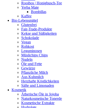
Rooibos | Honigbusch-Tee
Yerba Mate
Bombillas
Kaffee
Bio-Lebensmittel
Glutenfrei
Fair-Trade-Produkte
Kekse und Süßigkeiten
Schokolade
Vegan
Rohkost
Leguminosen
Müslichips Chips
Nudeln
Öle und Fette
Gewürze
Pflanzliche Milch
Aus Kuhmilch
Herzhafte Köstlichkeiten
Säfte und Limonaden
Kosmetik
Ätherische Öle in Jojoba
Naturkosmetische Tonerde
Kosmetische Extrakte
Hydrolate