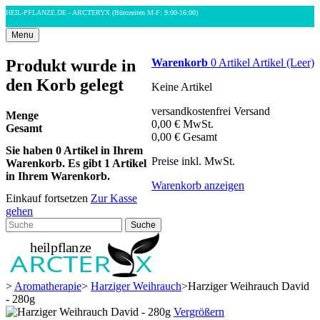
HEIL-PFLANZE.DE - ARCTERYX
(Bürozeiten M-F: 9:00-16:00)
Menu
Produkt wurde in
Warenkorb
0
Artikel
Artikel
(Leer)
den Korb gelegt
Keine Artikel
versandkostenfrei
Versand
Menge
0,00 €
MwSt.
Gesamt
0,00 €
Gesamt
Sie haben
0
Artikel in Ihrem
Preise inkl. MwSt.
Warenkorb.
Es gibt 1 Artikel
in Ihrem Warenkorb.
Warenkorb anzeigen
Einkauf fortsetzen
Zur Kasse
gehen
Suche
>
Aromatherapie
>
Harziger Weihrauch
>
Harziger Weihrauch David
- 280g
Vergrößern