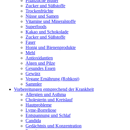
Pflanzliche Butter
Zucker und Süßstoffe
Trockenfrüchte
Nüsse und Samen
Vitamine und Mineralstoffe
Superfoods
Kakao und Schokolade
Zucker und Süßstoffe
Faser
Honig und Bienenprodukte
Mehl
Antioxidantien
Algen und Pilze
Gesundes Essen
Gewürz
Vegane Ernährung (Rohkost)
Sammler
Vorbereitungen entsprechend der Krankheit
Allergien und Asthma
Cholesterin und Kreislauf
Hautprobleme
Lyme-Borreliose
Entspannung und Schlaf
Candida
Gedächtnis und Konzentration