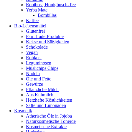
Rooibos | Honigbusch-Tee
Yerba Mate
Bombillas
Kaffee
Bio-Lebensmittel
Glutenfrei
Fair-Trade-Produkte
Kekse und Süßigkeiten
Schokolade
Vegan
Rohkost
Leguminosen
Müslichips Chips
Nudeln
Öle und Fette
Gewürze
Pflanzliche Milch
Aus Kuhmilch
Herzhafte Köstlichkeiten
Säfte und Limonaden
Kosmetik
Ätherische Öle in Jojoba
Naturkosmetische Tonerde
Kosmetische Extrakte
Hydrolate