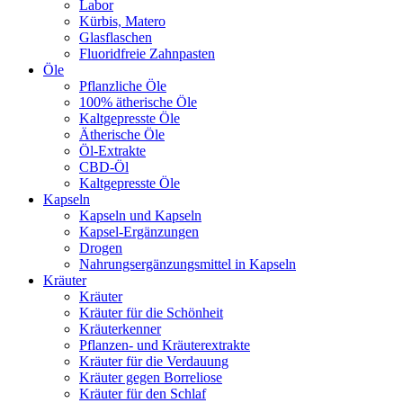
Labor
Kürbis, Matero
Glasflaschen
Fluoridfreie Zahnpasten
Öle
Pflanzliche Öle
100% ätherische Öle
Kaltgepresste Öle
Ätherische Öle
Öl-Extrakte
CBD-Öl
Kaltgepresste Öle
Kapseln
Kapseln und Kapseln
Kapsel-Ergänzungen
Drogen
Nahrungsergänzungsmittel in Kapseln
Kräuter
Kräuter
Kräuter für die Schönheit
Kräuterkenner
Pflanzen- und Kräuterextrakte
Kräuter für die Verdauung
Kräuter gegen Borreliose
Kräuter für den Schlaf