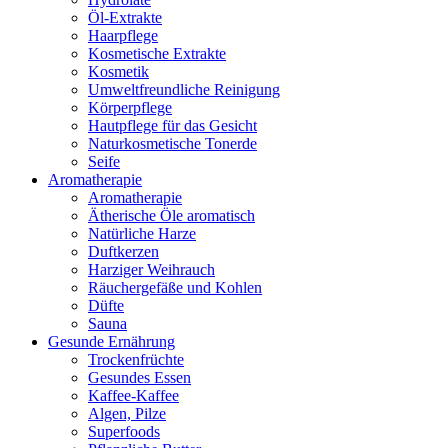
Öl-Extrakte
Haarpflege
Kosmetische Extrakte
Kosmetik
Umweltfreundliche Reinigung
Körperpflege
Hautpflege für das Gesicht
Naturkosmetische Tonerde
Seife
Aromatherapie
Aromatherapie
Ätherische Öle aromatisch
Natürliche Harze
Duftkerzen
Harziger Weihrauch
Räuchergefäße und Kohlen
Düfte
Sauna
Gesunde Ernährung
Trockenfrüchte
Gesundes Essen
Kaffee-Kaffee
Algen, Pilze
Superfoods