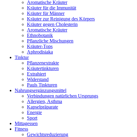
Aromatische Kräuter
Kräuter für die Immunität
Kräuter für Männer
Kräuter zur Reinigung des Körpers
Kräuter gegen Cholesterin
Aromatische Kräuter
Ethnobotanik
Pflanzliche Mischungen
Kräuter-Tops
Aphrodisiaka
Tinktur
Pflanzenextrakte
Kräutertinkturen
Extrahiert
Widerstand
Pauls Tinkturen
Nahrungsergänzungsmittel
Verbindungen natürlichen Ursprungs
Allergien, Asthma
Kapselpräparate
Energie
Sport
Mittagessen
Fitness
Gewichtsreduzierung