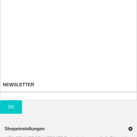
Sport- und Nahrungsergänzungsmittel
Kinderspielzeug
Ihr Kundenbereich
Ihre Bestellungen
Ihre Warenrücksendungen
Ihre Rückvergütungen
Ihre Adressen
Ihre persönlichen Daten
Ihre Gutscheine
NEWSLETTER
OK
Shopeinstellungen