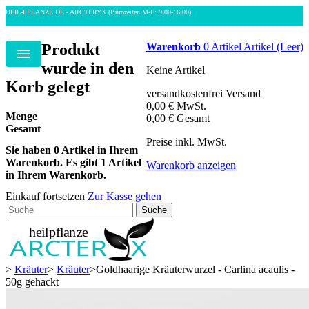
HEIL-PFLANZE.DE - ARCTERYX
(Bürozeiten M-F: 9:00-16:00)
Produkt
Warenkorb
0
Artikel
Artikel
(Leer)
Menu
wurde in den
Keine Artikel
Korb gelegt
versandkostenfrei
Versand
0,00 €
MwSt.
Menge
0,00 €
Gesamt
Gesamt
Preise inkl. MwSt.
Sie haben
0
Artikel in Ihrem
Warenkorb.
Es gibt 1 Artikel
Warenkorb anzeigen
in Ihrem Warenkorb.
Einkauf fortsetzen
Zur Kasse gehen
Suche
>
Kräuter
>
Kräuter
>
Goldhaarige Kräuterwurzel - Carlina acaulis -
50g gehackt