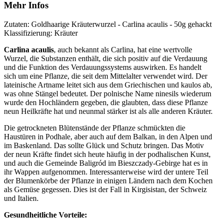
Mehr Infos
Zutaten: Goldhaarige Kräuterwurzel - Carlina acaulis - 50g gehackt
Klassifizierung: Kräuter
Carlina acaulis
, auch bekannt als Carlina, hat eine wertvolle
Wurzel, die Substanzen enthält, die sich positiv auf die Verdauung
und die Funktion des Verdauungssystems auswirken. Es handelt
sich um eine Pflanze, die seit dem Mittelalter verwendet wird. Der
lateinische Artname leitet sich aus dem Griechischen und kaulos ab,
was ohne Stängel bedeutet. Der polnische Name ninesils wiederum
wurde den Hochländern gegeben, die glaubten, dass diese Pflanze
neun Heilkräfte hat und neunmal stärker ist als alle anderen Kräuter.
Die getrockneten Blütenstände der Pflanze schmückten die
Haustüren in Podhale, aber auch auf dem Balkan, in den Alpen und
im Baskenland. Das sollte Glück und Schutz bringen. Das Motiv
der neun Kräfte findet sich heute häufig in der podhalischen Kunst,
und auch die Gemeinde Baligród im Bieszczady-Gebirge hat es in
ihr Wappen aufgenommen. Interessanterweise wird der untere Teil
der Blumenkörbe der Pflanze in einigen Ländern nach dem Kochen
als Gemüse gegessen. Dies ist der Fall in Kirgisistan, der Schweiz
und Italien.
Gesundheitliche Vorteile: