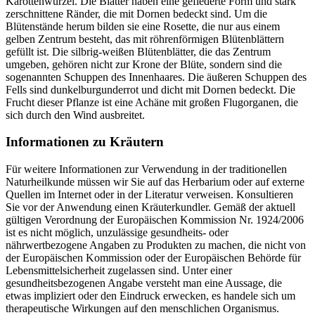
Karottenwurzel. Die Blätter haben eine gefiederte Form und stark
zerschnittene Ränder, die mit Dornen bedeckt sind. Um die
Blütenstände herum bilden sie eine Rosette, die nur aus einem
gelben Zentrum besteht, das mit röhrenförmigen Blütenblättern
gefüllt ist. Die silbrig-weißen Blütenblätter, die das Zentrum
umgeben, gehören nicht zur Krone der Blüte, sondern sind die
sogenannten Schuppen des Innenhaares. Die äußeren Schuppen des
Fells sind dunkelburgunderrot und dicht mit Dornen bedeckt. Die
Frucht dieser Pflanze ist eine Achäne mit großen Flugorganen, die
sich durch den Wind ausbreitet.
Informationen zu Kräutern
Für weitere Informationen zur Verwendung in der traditionellen
Naturheilkunde müssen wir Sie auf das Herbarium oder auf externe
Quellen im Internet oder in der Literatur verweisen. Konsultieren
Sie vor der Anwendung einen Kräuterkundler. Gemäß der aktuell
gültigen Verordnung der Europäischen Kommission Nr. 1924/2006
ist es nicht möglich, unzulässige gesundheits- oder
nährwertbezogene Angaben zu Produkten zu machen, die nicht von
der Europäischen Kommission oder der Europäischen Behörde für
Lebensmittelsicherheit zugelassen sind. Unter einer
gesundheitsbezogenen Angabe versteht man eine Aussage, die
etwas impliziert oder den Eindruck erwecken, es handele sich um
therapeutische Wirkungen auf den menschlichen Organismus.