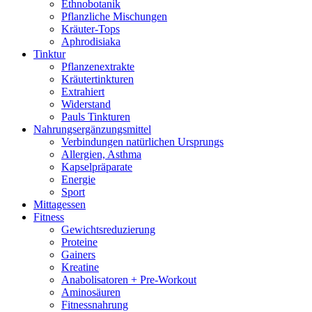
Ethnobotanik
Pflanzliche Mischungen
Kräuter-Tops
Aphrodisiaka
Tinktur
Pflanzenextrakte
Kräutertinkturen
Extrahiert
Widerstand
Pauls Tinkturen
Nahrungsergänzungsmittel
Verbindungen natürlichen Ursprungs
Allergien, Asthma
Kapselpräparate
Energie
Sport
Mittagessen
Fitness
Gewichtsreduzierung
Proteine
Gainers
Kreatine
Anabolisatoren + Pre-Workout
Aminosäuren
Fitnessnahrung