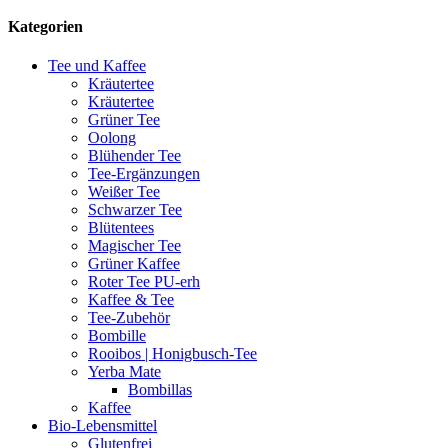
Kategorien
Tee und Kaffee
Kräutertee
Kräutertee
Grüner Tee
Oolong
Blühender Tee
Tee-Ergänzungen
Weißer Tee
Schwarzer Tee
Blütentees
Magischer Tee
Grüner Kaffee
Roter Tee PU-erh
Kaffee & Tee
Tee-Zubehör
Bombille
Rooibos | Honigbusch-Tee
Yerba Mate
Bombillas
Kaffee
Bio-Lebensmittel
Glutenfrei