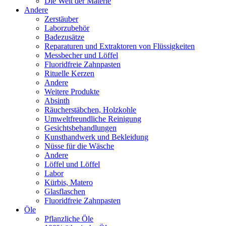
Die Welt der Materie
Andere
Zerstäuber
Laborzubehör
Badezusätze
Reparaturen und Extraktoren von Flüssigkeiten
Messbecher und Löffel
Fluoridfreie Zahnpasten
Rituelle Kerzen
Andere
Weitere Produkte
Absinth
Räucherstäbchen, Holzkohle
Umweltfreundliche Reinigung
Gesichtsbehandlungen
Kunsthandwerk und Bekleidung
Nüsse für die Wäsche
Andere
Löffel und Löffel
Labor
Kürbis, Matero
Glasflaschen
Fluoridfreie Zahnpasten
Öle
Pflanzliche Öle