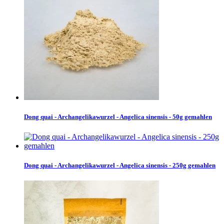
Dong quai - Archangelikawurzel - Angelica sinensis - 50g gemahlen
Dong quai - Archangelikawurzel - Angelica sinensis - 250g gemahlen