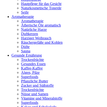
Hautpflege für das Gesicht
Naturkosmetische Tonerde
Seife
Aromatherapie
Aromatherapie
Ätherische Öle aromatisch
Natürliche Harze
Duftkerzen
Harziger Weihrauch
Räuchergefäße und Kohlen
Düfte
Sauna
Gesunde Ernährung
Trockenfrüchte
Gesundes Essen
Kaffee-Kaffee
Algen, Pilze
Superfoods
Pflanzliche Butter
Zucker und Süßstoffe
Trockenfrüchte
Nüsse und Samen
Vitamine und Mineralstoffe
Superfoods
Kakao und Schokolade