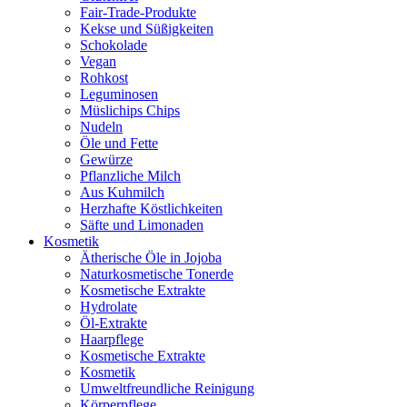
Fair-Trade-Produkte
Kekse und Süßigkeiten
Schokolade
Vegan
Rohkost
Leguminosen
Müslichips Chips
Nudeln
Öle und Fette
Gewürze
Pflanzliche Milch
Aus Kuhmilch
Herzhafte Köstlichkeiten
Säfte und Limonaden
Kosmetik
Ätherische Öle in Jojoba
Naturkosmetische Tonerde
Kosmetische Extrakte
Hydrolate
Öl-Extrakte
Haarpflege
Kosmetische Extrakte
Kosmetik
Umweltfreundliche Reinigung
Körperpflege