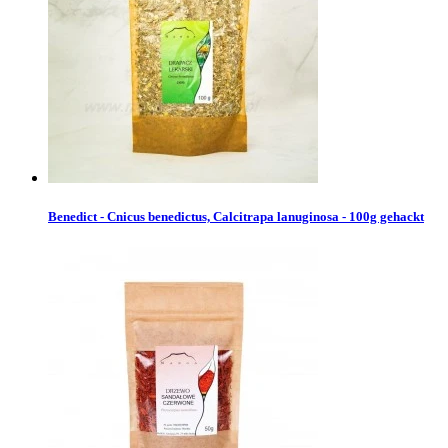
Benedict - Cnicus benedictus, Calcitrapa lanuginosa - 100g gehackt