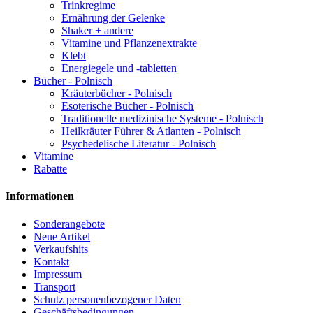
Trinkregime
Ernährung der Gelenke
Shaker + andere
Vitamine und Pflanzenextrakte
Klebt
Energiegele und -tabletten
Bücher - Polnisch
Kräuterbücher - Polnisch
Esoterische Bücher - Polnisch
Traditionelle medizinische Systeme - Polnisch
Heilkräuter Führer & Atlanten - Polnisch
Psychedelische Literatur - Polnisch
Vitamine
Rabatte
Informationen
Sonderangebote
Neue Artikel
Verkaufshits
Kontakt
Impressum
Transport
Schutz personenbezogener Daten
Geschäftsbedingungen