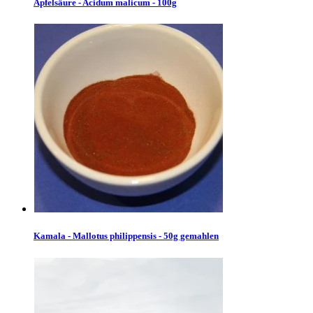
Apfelsäure - Acidum malicum - 100g
Kamala - Mallotus philippensis - 50g gemahlen