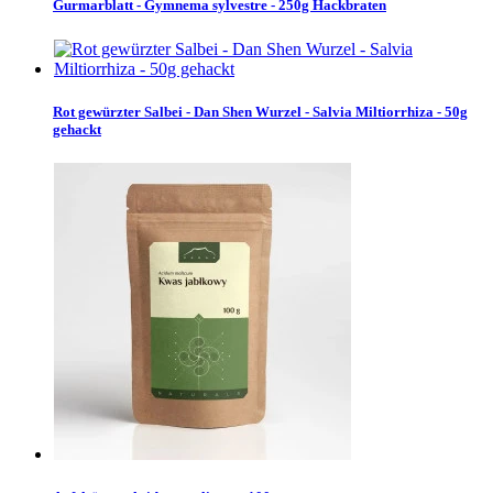
Gurmarblatt - Gymnema sylvestre - 250g Hackbraten
Rot gewürzter Salbei - Dan Shen Wurzel - Salvia Miltiorrhiza - 50g
gehackt