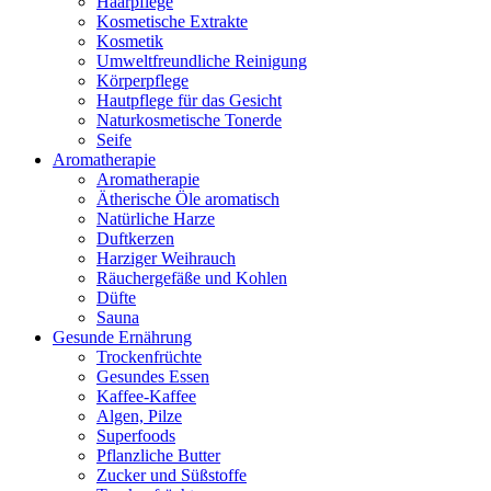
Haarpflege
Kosmetische Extrakte
Kosmetik
Umweltfreundliche Reinigung
Körperpflege
Hautpflege für das Gesicht
Naturkosmetische Tonerde
Seife
Aromatherapie
Aromatherapie
Ätherische Öle aromatisch
Natürliche Harze
Duftkerzen
Harziger Weihrauch
Räuchergefäße und Kohlen
Düfte
Sauna
Gesunde Ernährung
Trockenfrüchte
Gesundes Essen
Kaffee-Kaffee
Algen, Pilze
Superfoods
Pflanzliche Butter
Zucker und Süßstoffe