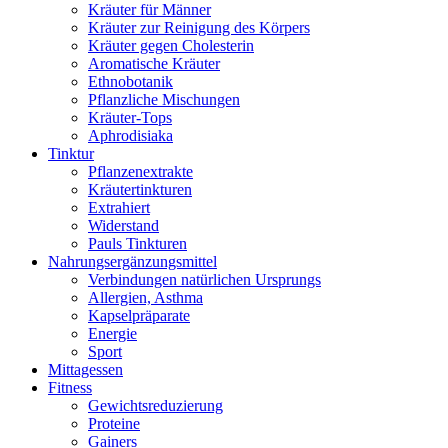
Kräuter für Männer
Kräuter zur Reinigung des Körpers
Kräuter gegen Cholesterin
Aromatische Kräuter
Ethnobotanik
Pflanzliche Mischungen
Kräuter-Tops
Aphrodisiaka
Tinktur
Pflanzenextrakte
Kräutertinkturen
Extrahiert
Widerstand
Pauls Tinkturen
Nahrungsergänzungsmittel
Verbindungen natürlichen Ursprungs
Allergien, Asthma
Kapselpräparate
Energie
Sport
Mittagessen
Fitness
Gewichtsreduzierung
Proteine
Gainers