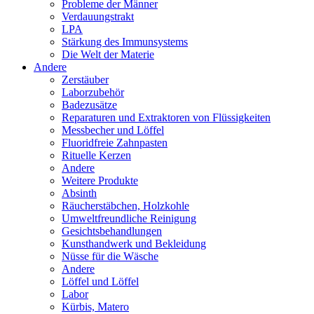
Probleme der Männer
Verdauungstrakt
LPA
Stärkung des Immunsystems
Die Welt der Materie
Andere
Zerstäuber
Laborzubehör
Badezusätze
Reparaturen und Extraktoren von Flüssigkeiten
Messbecher und Löffel
Fluoridfreie Zahnpasten
Rituelle Kerzen
Andere
Weitere Produkte
Absinth
Räucherstäbchen, Holzkohle
Umweltfreundliche Reinigung
Gesichtsbehandlungen
Kunsthandwerk und Bekleidung
Nüsse für die Wäsche
Andere
Löffel und Löffel
Labor
Kürbis, Matero