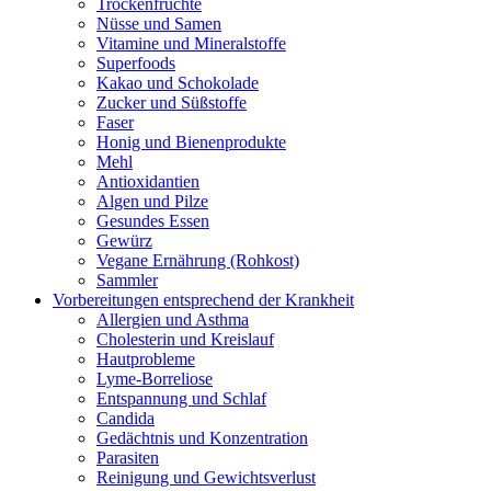
Trockenfrüchte
Nüsse und Samen
Vitamine und Mineralstoffe
Superfoods
Kakao und Schokolade
Zucker und Süßstoffe
Faser
Honig und Bienenprodukte
Mehl
Antioxidantien
Algen und Pilze
Gesundes Essen
Gewürz
Vegane Ernährung (Rohkost)
Sammler
Vorbereitungen entsprechend der Krankheit
Allergien und Asthma
Cholesterin und Kreislauf
Hautprobleme
Lyme-Borreliose
Entspannung und Schlaf
Candida
Gedächtnis und Konzentration
Parasiten
Reinigung und Gewichtsverlust