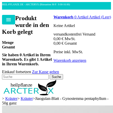
HEIL-PFLANZE.DE - ARCTERYX
(Bürozeiten M-F: 9:00-16:00)
Produkt
Warenkorb
0
Artikel
Artikel
(Leer)
Menu
wurde in den
Keine Artikel
Korb gelegt
versandkostenfrei
Versand
0,00 €
MwSt.
Menge
0,00 €
Gesamt
Gesamt
Preise inkl. MwSt.
Sie haben
0
Artikel in Ihrem
Warenkorb.
Es gibt 1 Artikel
Warenkorb anzeigen
in Ihrem Warenkorb.
Einkauf fortsetzen
Zur Kasse gehen
Suche
>
Kräuter
>
Kräuter
>
Jiaogulan-Blatt - Gynostemma pentaphyllum -
50g ganz