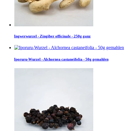
Ingwerwurzel - Zingiber officinale - 250g ganz
Iporuru-Wurzel - Alchornea castaneifolia - 50g gemahlen