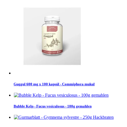
Guggul 600 mg x 100 kapsúl - Commiphora mukul
Bubble Kelp - Fucus vesiculosus - 100g gemahlen