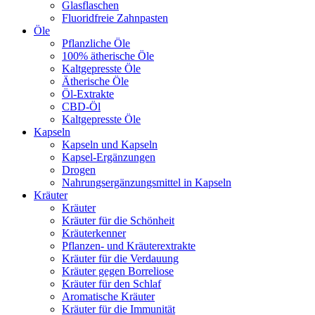
Glasflaschen
Fluoridfreie Zahnpasten
Öle
Pflanzliche Öle
100% ätherische Öle
Kaltgepresste Öle
Ätherische Öle
Öl-Extrakte
CBD-Öl
Kaltgepresste Öle
Kapseln
Kapseln und Kapseln
Kapsel-Ergänzungen
Drogen
Nahrungsergänzungsmittel in Kapseln
Kräuter
Kräuter
Kräuter für die Schönheit
Kräuterkenner
Pflanzen- und Kräuterextrakte
Kräuter für die Verdauung
Kräuter gegen Borreliose
Kräuter für den Schlaf
Aromatische Kräuter
Kräuter für die Immunität