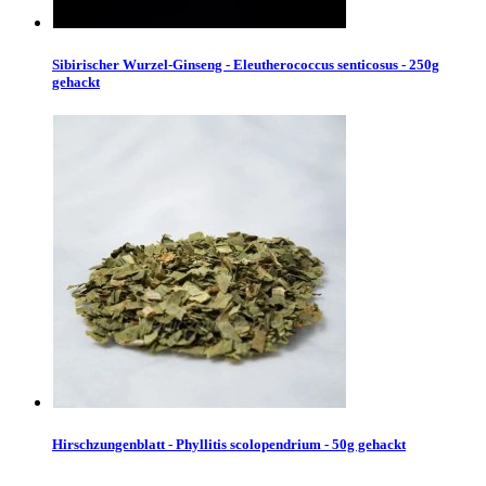
Sibirischer Wurzel-Ginseng - Eleutherococcus senticosus - 250g
gehackt
Hirschzungenblatt - Phyllitis scolopendrium - 50g gehackt