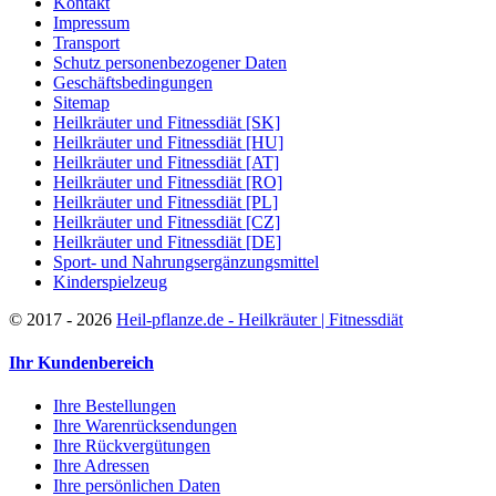
Kontakt
Impressum
Transport
Schutz personenbezogener Daten
Geschäftsbedingungen
Sitemap
Heilkräuter und Fitnessdiät [SK]
Heilkräuter und Fitnessdiät [HU]
Heilkräuter und Fitnessdiät [AT]
Heilkräuter und Fitnessdiät [RO]
Heilkräuter und Fitnessdiät [PL]
Heilkräuter und Fitnessdiät [CZ]
Heilkräuter und Fitnessdiät [DE]
Sport- und Nahrungsergänzungsmittel
Kinderspielzeug
©
2017 - 2026
Heil-pflanze.de - Heilkräuter | Fitnessdiät
Ihr Kundenbereich
Ihre Bestellungen
Ihre Warenrücksendungen
Ihre Rückvergütungen
Ihre Adressen
Ihre persönlichen Daten