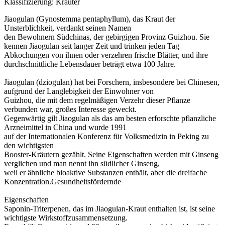
Klassifizierung: Kräuter
Jiaogulan (Gynostemma pentaphyllum), das Kraut der
Unsterblichkeit, verdankt seinen Namen
den Bewohnern Südchinas, der gebirgigen Provinz Guizhou. Sie
kennen Jiaogulan seit langer Zeit und trinken jeden Tag
Abkochungen von ihnen oder verzehren frische Blätter, und ihre
durchschnittliche Lebensdauer beträgt etwa 100 Jahre.
Jiaogulan (dziogulan) hat bei Forschern, insbesondere bei Chinesen,
aufgrund der Langlebigkeit der Einwohner von
Guizhou, die mit dem regelmäßigen Verzehr dieser Pflanze
verbunden war, großes Interesse geweckt.
Gegenwärtig gilt Jiaogulan als das am besten erforschte pflanzliche
Arzneimittel in China und wurde 1991
auf der Internationalen Konferenz für Volksmedizin in Peking zu
den wichtigsten
Booster-Kräutern gezählt. Seine Eigenschaften werden mit Ginseng
verglichen und man nennt ihn südlicher Ginseng,
weil er ähnliche bioaktive Substanzen enthält, aber die dreifache
Konzentration.Gesundheitsfördernde
Eigenschaften
Saponin-Triterpenen, das im Jiaogulan-Kraut enthalten ist, ist seine
wichtigste Wirkstoffzusammensetzung.