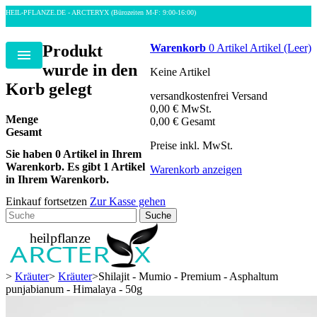
HEIL-PFLANZE.DE - ARCTERYX
(Bürozeiten M-F: 9:00-16:00)
Produkt
Warenkorb
0
Artikel
Artikel
(Leer)
Menu
wurde in den
Keine Artikel
Korb gelegt
versandkostenfrei
Versand
0,00 €
MwSt.
Menge
0,00 €
Gesamt
Gesamt
Preise inkl. MwSt.
Sie haben
0
Artikel in Ihrem
Warenkorb.
Es gibt 1 Artikel
Warenkorb anzeigen
in Ihrem Warenkorb.
Einkauf fortsetzen
Zur Kasse gehen
Suche
>
Kräuter
>
Kräuter
>
Shilajit - Mumio - Premium - Asphaltum
punjabianum - Himalaya - 50g