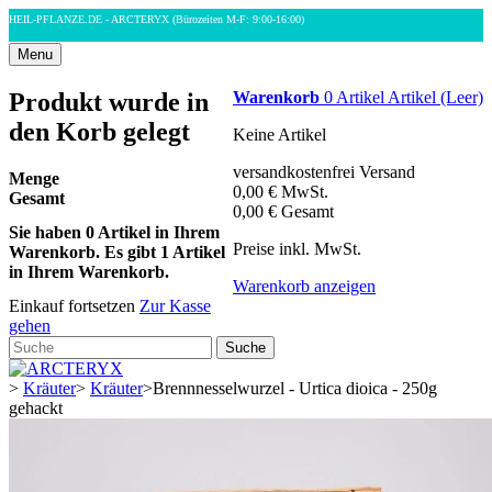
HEIL-PFLANZE.DE - ARCTERYX
(Bürozeiten M-F: 9:00-16:00)
Menu
Produkt wurde in
Warenkorb
0
Artikel
Artikel
(Leer)
den Korb gelegt
Keine Artikel
versandkostenfrei
Versand
Menge
0,00 €
MwSt.
Gesamt
0,00 €
Gesamt
Sie haben
0
Artikel in Ihrem
Preise inkl. MwSt.
Warenkorb.
Es gibt 1 Artikel
in Ihrem Warenkorb.
Warenkorb anzeigen
Einkauf fortsetzen
Zur Kasse
gehen
Suche
>
Kräuter
>
Kräuter
>
Brennnesselwurzel - Urtica dioica - 250g
gehackt