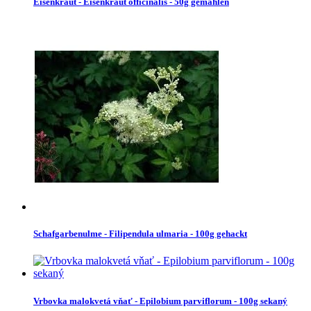
Eisenkraut - Eisenkraut officinalis - 50g gemahlen
Schafgarbenulme - Filipendula ulmaria - 100g gehackt
Vrbovka malokvetá vňať - Epilobium parviflorum - 100g sekaný