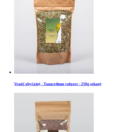
Vratič obyčajný - Tanacethum vulgare - 250g sekaný