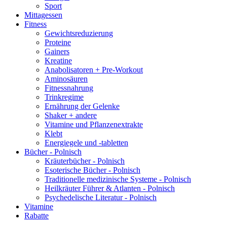
Sport
Mittagessen
Fitness
Gewichtsreduzierung
Proteine
Gainers
Kreatine
Anabolisatoren + Pre-Workout
Aminosäuren
Fitnessnahrung
Trinkregime
Ernährung der Gelenke
Shaker + andere
Vitamine und Pflanzenextrakte
Klebt
Energiegele und -tabletten
Bücher - Polnisch
Kräuterbücher - Polnisch
Esoterische Bücher - Polnisch
Traditionelle medizinische Systeme - Polnisch
Heilkräuter Führer & Atlanten - Polnisch
Psychedelische Literatur - Polnisch
Vitamine
Rabatte