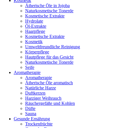
Kosmetik
Ätherische Öle in Jojoba
Naturkosmetische Tonerde
Kosmetische Extrakte
Hydrolate
Öl-Extrakte
Haarpflege
Kosmetische Extrakte
Kosmetik
Umweltfreundliche Reinigung
Körperpflege
Hautpflege für das Gesicht
Naturkosmetische Tonerde
Seife
Aromatherapie
Aromatherapie
Ätherische Öle aromatisch
Natürliche Harze
Duftkerzen
Harziger Weihrauch
Räuchergefäße und Kohlen
Düfte
Sauna
Gesunde Ernährung
Trockenfrüchte