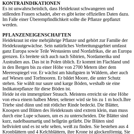
KONTRAINDIKATIONEN
Es ist unwahrscheinlich, dass Heidekraut schwangeren und
stillenden Frauen schadet, aber es gibt keine offiziellen Daten dazu.
Im Falle einer Überempfindlichkeit sollte die Pflanze gepflanzt
werden.
PFLANZENEIGENSCHAFTEN
Heidekraut ist eine mehrjährige Pflanze und gehört zur Familie der
Heidekrautgewächse. Sein natürliches Verbreitungsgebiet umfasst
ganz Europa sowie Teile Westasiens und Nordafrikas, die an Europa
grenzen. Es breitete sich auch nach Sibirien, Nordamerika und
Australien aus. Das ist in Polen üblich. Er kommt im Flachland und
in den Bergen bis zu einer Höhe von 2700 Metern über dem
Meeresspiegel vor. Er wächst am häufigsten in Wäldern, aber auch
auf Wiesen und Torfmooren. Er bildet Moore, die unter Schutz
stehen. Sie wählt nur saure und karge Böden, weshalb sie eine
Indikatorpflanze für diese Böden ist.
Heide ist ein immergrüner Strauch. Meistens erreicht sie eine Höhe
von etwa einem halben Meter, seltener wird sie bis zu 1 m hoch.Ihre
Triebe sind dünn und mit rötlicher Rinde bedeckt. Die Blätter,
Knospen und Blüten des Heidekrauts sind extrem klein, man muss
durch eine Lupe schauen, um es zu unterscheiden. Die Blätter sind
kurz, nadelbaumartig und hellgrün gefärbt. Die Blüten sind
hellviolett und es ist sehr selten, weiß zu finden. Sie bestehen aus 4
Kronblättern und 4 Kelchblättern, ihre Krone ist glockenförmig. Sie