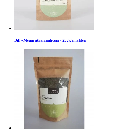
Dill - Meum athamanticum - 25g gemahlen