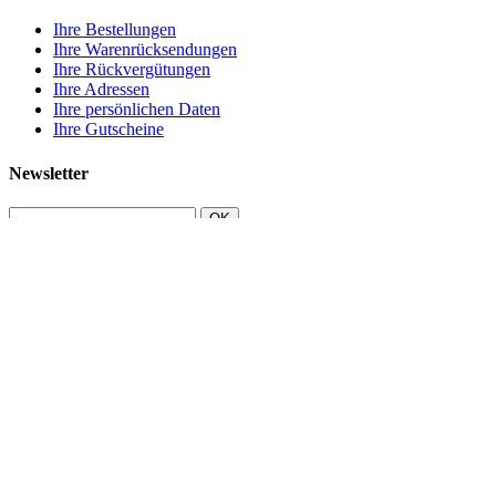
Ihre Bestellungen
Ihre Warenrücksendungen
Ihre Rückvergütungen
Ihre Adressen
Ihre persönlichen Daten
Ihre Gutscheine
Newsletter
OK
Shopeinstellungen
HEIL-PFLANZE.DE , NETGATE Technologies s.r.o., J. G.
Tajovského 8, 97101 Prievidza, Slowakische Republik, ID:
36710881, VATID: SK2022297431
Rufen Sie uns an:
+421907548755
E-Mail
info@heil-pflanze.de
Rückzug
Widerrufsformular