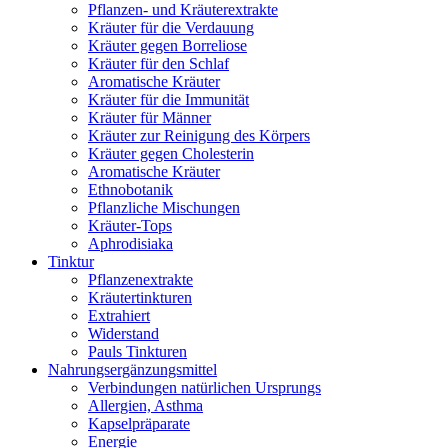
Pflanzen- und Kräuterextrakte
Kräuter für die Verdauung
Kräuter gegen Borreliose
Kräuter für den Schlaf
Aromatische Kräuter
Kräuter für die Immunität
Kräuter für Männer
Kräuter zur Reinigung des Körpers
Kräuter gegen Cholesterin
Aromatische Kräuter
Ethnobotanik
Pflanzliche Mischungen
Kräuter-Tops
Aphrodisiaka
Tinktur
Pflanzenextrakte
Kräutertinkturen
Extrahiert
Widerstand
Pauls Tinkturen
Nahrungsergänzungsmittel
Verbindungen natürlichen Ursprungs
Allergien, Asthma
Kapselpräparate
Energie