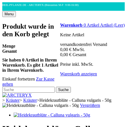
HEIL-PFLANZE.DE - ARCTERYX
(Bürozeiten M-F: 9:00-16:00)
Menu
Produkt wurde in
Warenkorb
0
Artikel
Artikel
(Leer)
den Korb gelegt
Keine Artikel
versandkostenfrei
Versand
Menge
0,00 €
MwSt.
Gesamt
0,00 €
Gesamt
Sie haben
0
Artikel in Ihrem
Preise inkl. MwSt.
Warenkorb.
Es gibt 1 Artikel
in Ihrem Warenkorb.
Warenkorb anzeigen
Einkauf fortsetzen
Zur Kasse
gehen
Suche
>
Kräuter
>
Kräuter
>
Heidekrautblüte - Calluna vulgaris - 50g
Vergrößern