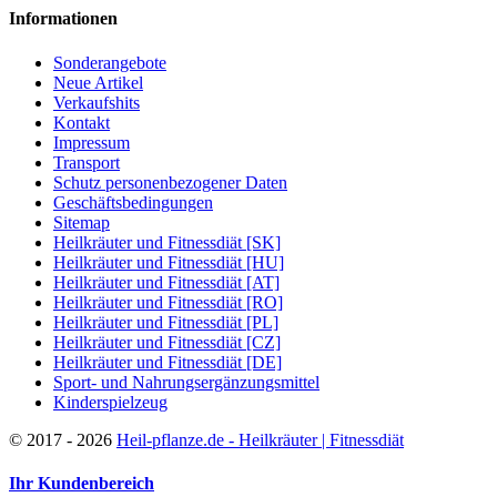
Informationen
Sonderangebote
Neue Artikel
Verkaufshits
Kontakt
Impressum
Transport
Schutz personenbezogener Daten
Geschäftsbedingungen
Sitemap
Heilkräuter und Fitnessdiät [SK]
Heilkräuter und Fitnessdiät [HU]
Heilkräuter und Fitnessdiät [AT]
Heilkräuter und Fitnessdiät [RO]
Heilkräuter und Fitnessdiät [PL]
Heilkräuter und Fitnessdiät [CZ]
Heilkräuter und Fitnessdiät [DE]
Sport- und Nahrungsergänzungsmittel
Kinderspielzeug
©
2017 - 2026
Heil-pflanze.de - Heilkräuter | Fitnessdiät
Ihr Kundenbereich