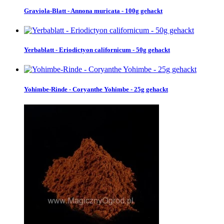
Graviola-Blatt - Annona muricata - 100g gehackt
Yerbablatt - Eriodictyon californicum - 50g gehackt
Yohimbe-Rinde - Coryanthe Yohimbe - 25g gehackt