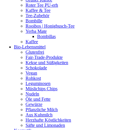
Roter Tee PU-erh
Kaffee & Tee
Tee-Zubehör
Bombille
Rooibos | Honigbusch-Tee
Yerba Mate
Bombillas
Kaffee
Bio-Lebensmittel
Glutenfrei
Fair-Trade-Produkte
Kekse und Süßigkeiten
Schokolade
Vegan
Rohkost
Leguminosen
Müslichips Chips
Nudeln
Öle und Fette
Gewürze
Pflanzliche Milch
Aus Kuhmilch
Herzhafte Köstlichkeiten
Säfte und Limonaden