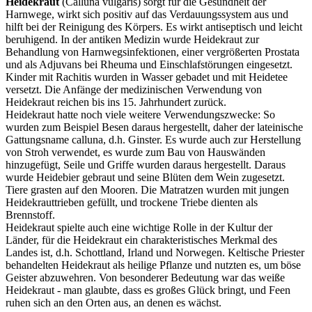
Heidekraut
(Calluna vulgaris) sorgt für die Gesundheit der
Harnwege, wirkt sich positiv auf das Verdauungssystem aus und
hilft bei der Reinigung des Körpers. Es wirkt antiseptisch und leicht
beruhigend. In der antiken Medizin wurde Heidekraut zur
Behandlung von Harnwegsinfektionen, einer vergrößerten Prostata
und als Adjuvans bei Rheuma und Einschlafstörungen eingesetzt.
Kinder mit Rachitis wurden in Wasser gebadet und mit Heidetee
versetzt. Die Anfänge der medizinischen Verwendung von
Heidekraut reichen bis ins 15. Jahrhundert zurück.
Heidekraut hatte noch viele weitere Verwendungszwecke: So
wurden zum Beispiel Besen daraus hergestellt, daher der lateinische
Gattungsname calluna, d.h. Ginster. Es wurde auch zur Herstellung
von Stroh verwendet, es wurde zum Bau von Hauswänden
hinzugefügt, Seile und Griffe wurden daraus hergestellt. Daraus
wurde Heidebier gebraut und seine Blüten dem Wein zugesetzt.
Tiere grasten auf den Mooren. Die Matratzen wurden mit jungen
Heidekrauttrieben gefüllt, und trockene Triebe dienten als
Brennstoff.
Heidekraut spielte auch eine wichtige Rolle in der Kultur der
Länder, für die Heidekraut ein charakteristisches Merkmal des
Landes ist, d.h. Schottland, Irland und Norwegen. Keltische Priester
behandelten Heidekraut als heilige Pflanze und nutzten es, um böse
Geister abzuwehren. Von besonderer Bedeutung war das weiße
Heidekraut - man glaubte, dass es großes Glück bringt, und Feen
ruhen sich an den Orten aus, an denen es wächst.