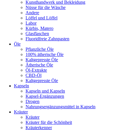
Kunsthandwerk und Bekleidung
Nüsse für die Wäsche
Andere
Löffel und Löffel
Labor
Kürbis, Matero
Glasflaschen
Fluoridfreie Zahnpasten
Öle
Pflanzliche Öle
100% ätherische Öle
Kaltgepresste Öle
Ätherische Öle
Öl-Extrakte
CBD-Öl
Kaltgepresste Öle
Kapseln
Kapseln und Kapseln
Kapsel-Ergänzungen
Drogen
Nahrungsergänzungsmittel in Kapseln
Kräuter
Kräuter
Kräuter für die Schönheit
Kräuterkenner