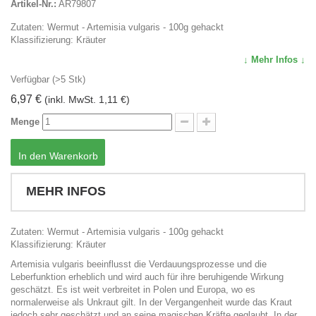
Artikel-Nr.:
AR79807
Zutaten:
Wermut
- Artemisia vulgaris - 100g gehackt
Klassifizierung: Kräuter
↓ Mehr Infos ↓
Verfügbar (>5 Stk)
6,97 €
(inkl. MwSt. 1,11 €)
Menge
In den Warenkorb
MEHR INFOS
Zutaten:
Wermut
- Artemisia vulgaris - 100g gehackt
Klassifizierung: Kräuter
Artemisia vulgaris beeinflusst die Verdauungsprozesse und die
Leberfunktion erheblich und wird auch für ihre beruhigende Wirkung
geschätzt. Es ist weit verbreitet in Polen und Europa, wo es
normalerweise als Unkraut gilt. In der Vergangenheit wurde das Kraut
jedoch sehr geschätzt und an seine magischen Kräfte geglaubt. In der