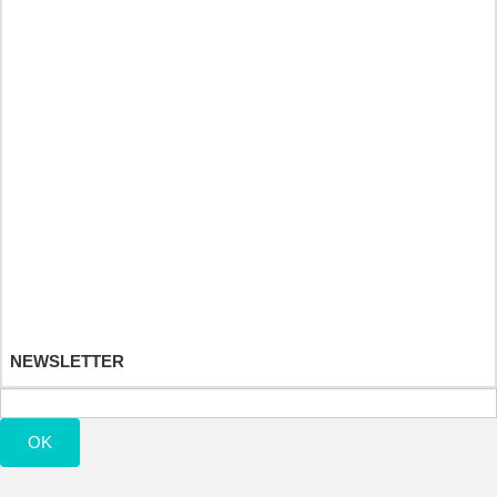
Heilkräuter und Fitnessdiät [DE]
Sport- und Nahrungsergänzungsmittel
Kinderspielzeug
Ihr Kundenbereich
Ihre Bestellungen
Ihre Warenrücksendungen
Ihre Rückvergütungen
Ihre Adressen
Ihre persönlichen Daten
Ihre Gutscheine
NEWSLETTER
OK