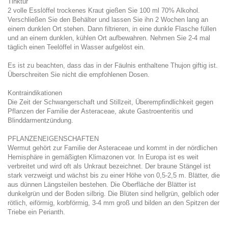
Tinktur
2 volle Esslöffel trockenes Kraut gießen Sie 100 ml 70% Alkohol.
Verschließen Sie den Behälter und lassen Sie ihn 2 Wochen lang an
einem dunklen Ort stehen. Dann filtrieren, in eine dunkle Flasche füllen
und an einem dunklen, kühlen Ort aufbewahren. Nehmen Sie 2-4 mal
täglich einen Teelöffel in Wasser aufgelöst ein.
Es ist zu beachten, dass das in der Fäulnis enthaltene Thujon giftig ist.
Überschreiten Sie nicht die empfohlenen Dosen.
Kontraindikationen
Die Zeit der Schwangerschaft und Stillzeit, Überempfindlichkeit gegen
Pflanzen der Familie der Asteraceae, akute Gastroenteritis und
Blinddarmentzündung.
PFLANZENEIGENSCHAFTEN
Wermut gehört zur Familie der Asteraceae und kommt in der nördlichen
Hemisphäre in gemäßigten Klimazonen vor. In Europa ist es weit
verbreitet und wird oft als Unkraut bezeichnet. Der braune Stängel ist
stark verzweigt und wächst bis zu einer Höhe von 0,5-2,5 m. Blätter, die
aus dünnen Längsteilen bestehen. Die Oberfläche der Blätter ist
dunkelgrün und der Boden silbrig. Die Blüten sind hellgrün, gelblich oder
rötlich, eiförmig, korbförmig, 3-4 mm groß und bilden an den Spitzen der
Triebe ein Perianth.