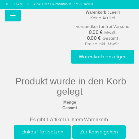
HEIL-PFLANZE.DE - ARCTERYX
(Bürozeiten M-F: 9:00-16:00)
Warenkorb
(Leer)
Keine Artikel
Menu
versandkostenfrei
Versand
0,00 €
MwSt.
0,00 €
Gesamt
Preise inkl. MwSt.
Warenkorb anzeigen
Produkt wurde in den Korb
gelegt
Menge
Gesamt
Es gibt 1 Artikel in Ihrem Warenkorb.
Einkauf fortsetzen
Zur Kasse gehen