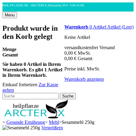
HEIL-PFLANZE.DE - ARCTERYX
(Bürozeiten M-F: 9:00-16:00)
Menu
Produkt wurde in
Warenkorb
0
Artikel
Artikel
(Leer)
den Korb gelegt
Keine Artikel
versandkostenfrei
Versand
Menge
0,00 €
MwSt.
Gesamt
0,00 €
Gesamt
Sie haben
0
Artikel in Ihrem
Preise inkl. MwSt.
Warenkorb.
Es gibt 1 Artikel
in Ihrem Warenkorb.
Warenkorb anzeigen
Einkauf fortsetzen
Zur Kasse
gehen
Suche
>
Gesunde Ernährung
>
Mehl
>
Sesammehl 250g
Vergrößern