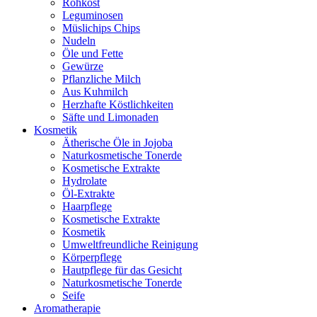
Rohkost
Leguminosen
Müslichips Chips
Nudeln
Öle und Fette
Gewürze
Pflanzliche Milch
Aus Kuhmilch
Herzhafte Köstlichkeiten
Säfte und Limonaden
Kosmetik
Ätherische Öle in Jojoba
Naturkosmetische Tonerde
Kosmetische Extrakte
Hydrolate
Öl-Extrakte
Haarpflege
Kosmetische Extrakte
Kosmetik
Umweltfreundliche Reinigung
Körperpflege
Hautpflege für das Gesicht
Naturkosmetische Tonerde
Seife
Aromatherapie