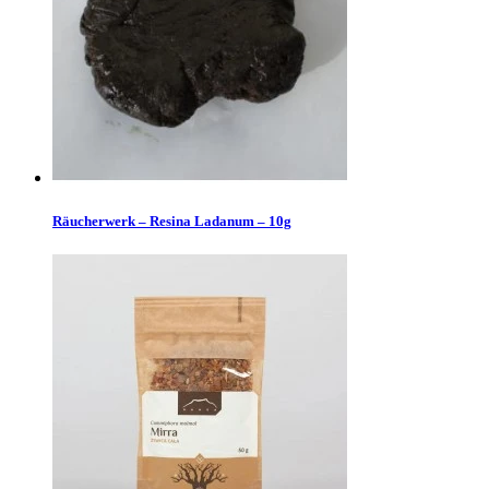
Räucherwerk – Resina Ladanum – 10g