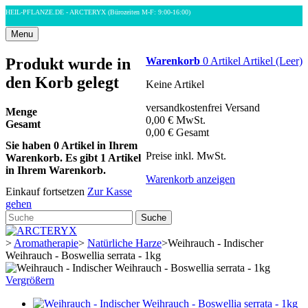
HEIL-PFLANZE.DE - ARCTERYX
(Bürozeiten M-F: 9:00-16:00)
Menu
Produkt wurde in
Warenkorb
0
Artikel
Artikel
(Leer)
den Korb gelegt
Keine Artikel
versandkostenfrei
Versand
Menge
0,00 €
MwSt.
Gesamt
0,00 €
Gesamt
Sie haben
0
Artikel in Ihrem
Preise inkl. MwSt.
Warenkorb.
Es gibt 1 Artikel
in Ihrem Warenkorb.
Warenkorb anzeigen
Einkauf fortsetzen
Zur Kasse
gehen
Suche
>
Aromatherapie
>
Natürliche Harze
>
Weihrauch - Indischer
Weihrauch - Boswellia serrata - 1kg
Vergrößern