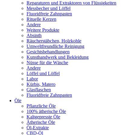
Reparaturen und Extraktoren von Flüssigkeiten
Messbecher und Löffel
Fluoridfreie Zahnpasten
Rituelle Kerzen
Andere
Weitere Produkte
Absinth
Räucherstäbchen, Holzkohle
Umweltfreundliche Reinigung
Gesichtsbehandlungen
Kunsthandwerk und Bekleidung
Nüsse für die Wäsche
Andere
Löffel und Löffel
Labor
Kürbis, Matero
Glasflaschen
Fluoridfreie Zahnpasten
Öle
Pflanzliche Öle
100% ätherische Öle
Kaltgepresste Öle
Ätherische Öle
Öl-Extrakte
CBD-Öl