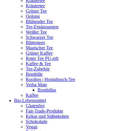
Kräutertee
Kräutertee
Grüner Tee
Oolong
Blühender Tee
Tee-Ergänzungen
Weißer Tee
Schwarzer Tee
Blütentees
Magischer Tee
Grüner Kaffee
Roter Tee PU-erh
Kaffee & Tee
Tee-Zubehör
Bombille
Rooibos | Honigbusch-Tee
Yerba Mate
Bombillas
Kaffee
Bio-Lebensmittel
Glutenfrei
Fair-Trade-Produkte
Kekse und Süßigkeiten
Schokolade
Vegan