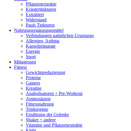
Pflanzenextrakte
Kräutertinkturen
Extrahiert
Widerstand
Pauls Tinkturen
Nahrungsergänzungsmittel
Verbindungen natürlichen Ursprungs
Allergien, Asthma
Kapselpräparate
Energie
Sport
Mittagessen
Fitness
Gewichtsreduzierung
Proteine
Gainers
Kreatine
Anabolisatoren + Pre-Workout
Aminosäuren
Fitnessnahrung
Trinkregime
Ernährung der Gelenke
Shaker + andere
Vitamine und Pflanzenextrakte
Klebt