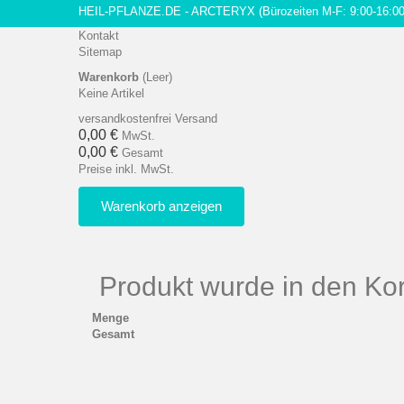
HEIL-PFLANZE.DE - ARCTERYX
(Bürozeiten M-F: 9:00-16:00
Kontakt
Sitemap
Warenkorb
(Leer)
Keine Artikel
versandkostenfrei
Versand
0,00 €
MwSt.
0,00 €
Gesamt
Preise inkl. MwSt.
Warenkorb anzeigen
Produkt wurde in den Kor
Menge
Gesamt