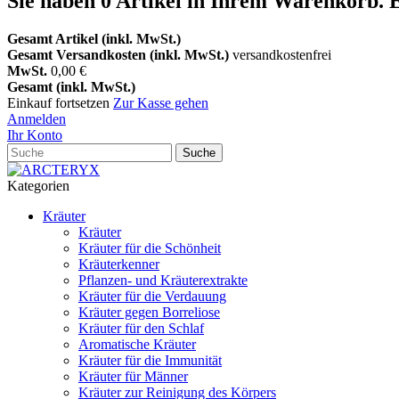
Sie haben
0
Artikel in Ihrem Warenkorb.
E
Gesamt Artikel (inkl. MwSt.)
Gesamt Versandkosten (inkl. MwSt.)
versandkostenfrei
MwSt.
0,00 €
Gesamt (inkl. MwSt.)
Einkauf fortsetzen
Zur Kasse gehen
Anmelden
Ihr Konto
Suche
Kategorien
Kräuter
Kräuter
Kräuter für die Schönheit
Kräuterkenner
Pflanzen- und Kräuterextrakte
Kräuter für die Verdauung
Kräuter gegen Borreliose
Kräuter für den Schlaf
Aromatische Kräuter
Kräuter für die Immunität
Kräuter für Männer
Kräuter zur Reinigung des Körpers