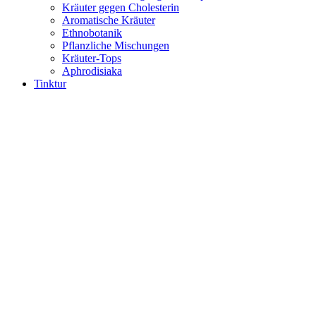
Kräuter gegen Cholesterin
Aromatische Kräuter
Ethnobotanik
Pflanzliche Mischungen
Kräuter-Tops
Aphrodisiaka
Tinktur
Pflanzenextrakte
Kräutertinkturen
Extrahiert
Widerstand
Pauls Tinkturen
Kapseln
Kapseln und Kapseln
Kapsel-Ergänzungen
Drogen
Nahrungsergänzungsmittel in Kapseln
Tee und Kaffee
Kräutertee
Kräutertee
Grüner Tee
Oolong
Blühender Tee
Tee-Ergänzungen
Weißer Tee