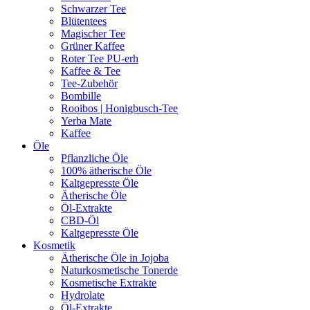
Schwarzer Tee
Blütentees
Magischer Tee
Grüner Kaffee
Roter Tee PU-erh
Kaffee & Tee
Tee-Zubehör
Bombille
Rooibos | Honigbusch-Tee
Yerba Mate
Kaffee
Öle
Pflanzliche Öle
100% ätherische Öle
Kaltgepresste Öle
Ätherische Öle
Öl-Extrakte
CBD-Öl
Kaltgepresste Öle
Kosmetik
Ätherische Öle in Jojoba
Naturkosmetische Tonerde
Kosmetische Extrakte
Hydrolate
Öl-Extrakte