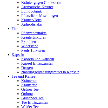
Kräuter gegen Cholesterin
Aromatische Kräuter
Ethnobotanik
Pflanzliche Mischungen
Kräuter-Tops
Aphrodisiaka
Tinktur
Pflanzenextrakte
Kräutertinkturen
Extrahiert
Widerstand
Pauls Tinkturen
Kapseln
Kapseln und Kapseln
Kapsel-Ergänzungen
Drogen
Nahrungsergänzungsmittel in Kapseln
Tee und Kaffee
Kräutertee
Kräutertee
Grüner Tee
Oolong
Blühender Tee
Tee-Ergänzungen
Weißer Tee