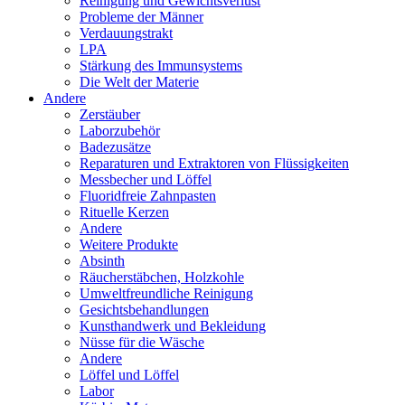
Reinigung und Gewichtsverlust
Probleme der Männer
Verdauungstrakt
LPA
Stärkung des Immunsystems
Die Welt der Materie
Andere
Zerstäuber
Laborzubehör
Badezusätze
Reparaturen und Extraktoren von Flüssigkeiten
Messbecher und Löffel
Fluoridfreie Zahnpasten
Rituelle Kerzen
Andere
Weitere Produkte
Absinth
Räucherstäbchen, Holzkohle
Umweltfreundliche Reinigung
Gesichtsbehandlungen
Kunsthandwerk und Bekleidung
Nüsse für die Wäsche
Andere
Löffel und Löffel
Labor