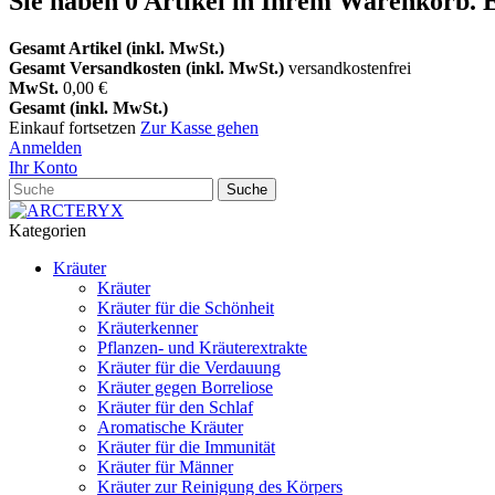
Sie haben
0
Artikel in Ihrem Warenkorb.
E
Gesamt Artikel (inkl. MwSt.)
Gesamt Versandkosten (inkl. MwSt.)
versandkostenfrei
MwSt.
0,00 €
Gesamt (inkl. MwSt.)
Einkauf fortsetzen
Zur Kasse gehen
Anmelden
Ihr Konto
Suche
Kategorien
Kräuter
Kräuter
Kräuter für die Schönheit
Kräuterkenner
Pflanzen- und Kräuterextrakte
Kräuter für die Verdauung
Kräuter gegen Borreliose
Kräuter für den Schlaf
Aromatische Kräuter
Kräuter für die Immunität
Kräuter für Männer
Kräuter zur Reinigung des Körpers