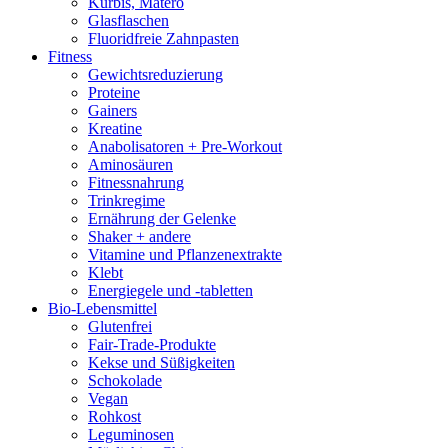
Kürbis, Matero
Glasflaschen
Fluoridfreie Zahnpasten
Fitness
Gewichtsreduzierung
Proteine
Gainers
Kreatine
Anabolisatoren + Pre-Workout
Aminosäuren
Fitnessnahrung
Trinkregime
Ernährung der Gelenke
Shaker + andere
Vitamine und Pflanzenextrakte
Klebt
Energiegele und -tabletten
Bio-Lebensmittel
Glutenfrei
Fair-Trade-Produkte
Kekse und Süßigkeiten
Schokolade
Vegan
Rohkost
Leguminosen