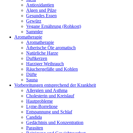
Antioxidantien
Algen und Pilze
Gesundes Essen
Gewürz
Vegane Ernährung (Rohkost)
Sammler
Aromatherapie
Aromatherapie
Ätherische Öle aromatisch
Natürliche Harze
Duftkerzen
Harziger Weihrauch
Räuchergefäße und Kohlen
Düfte
Sauna
Vorbereitungen entsprechend der Krankheit
Allergien und Asthma
Cholesterin und Kreislauf
Hautprobleme
Lyme-Borreliose
Entspannung und Schlaf
Candida
Gedächtnis und Konzentration
Parasiten