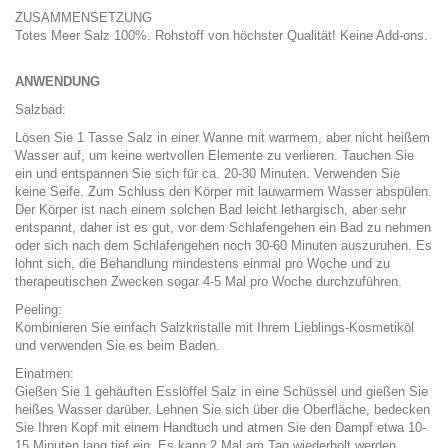
ZUSAMMENSETZUNG
Totes Meer Salz 100%. Rohstoff von höchster Qualität! Keine Add-ons.
ANWENDUNG
Salzbad:
Lösen Sie 1 Tasse Salz in einer Wanne mit warmem, aber nicht heißem
Wasser auf, um keine wertvollen Elemente zu verlieren. Tauchen Sie
ein und entspannen Sie sich für ca. 20-30 Minuten. Verwenden Sie
keine Seife. Zum Schluss den Körper mit lauwarmem Wasser abspülen.
Der Körper ist nach einem solchen Bad leicht lethargisch, aber sehr
entspannt, daher ist es gut, vor dem Schlafengehen ein Bad zu nehmen
oder sich nach dem Schlafengehen noch 30-60 Minuten auszuruhen. Es
lohnt sich, die Behandlung mindestens einmal pro Woche und zu
therapeutischen Zwecken sogar 4-5 Mal pro Woche durchzuführen.
Peeling:
Kombinieren Sie einfach Salzkristalle mit Ihrem Lieblings-Kosmetiköl
und verwenden Sie es beim Baden.
Einatmen:
Gießen Sie 1 gehäuften Esslöffel Salz in eine Schüssel und gießen Sie
heißes Wasser darüber. Lehnen Sie sich über die Oberfläche, bedecken
Sie Ihren Kopf mit einem Handtuch und atmen Sie den Dampf etwa 10-
15 Minuten lang tief ein. Es kann 2 Mal am Tag wiederholt werden.