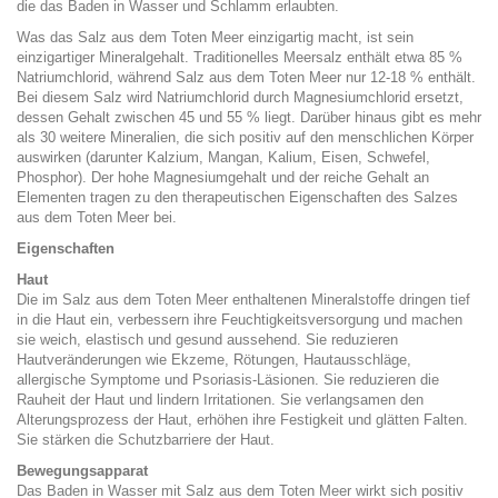
die das Baden in Wasser und Schlamm erlaubten.
Was das Salz aus dem Toten Meer einzigartig macht, ist sein
einzigartiger Mineralgehalt. Traditionelles Meersalz enthält etwa 85 %
Natriumchlorid, während Salz aus dem Toten Meer nur 12-18 % enthält.
Bei diesem Salz wird Natriumchlorid durch Magnesiumchlorid ersetzt,
dessen Gehalt zwischen 45 und 55 % liegt. Darüber hinaus gibt es mehr
als 30 weitere Mineralien, die sich positiv auf den menschlichen Körper
auswirken (darunter Kalzium, Mangan, Kalium, Eisen, Schwefel,
Phosphor). Der hohe Magnesiumgehalt und der reiche Gehalt an
Elementen tragen zu den therapeutischen Eigenschaften des Salzes
aus dem Toten Meer bei.
Eigenschaften
Haut
Die im Salz aus dem Toten Meer enthaltenen Mineralstoffe dringen tief
in die Haut ein, verbessern ihre Feuchtigkeitsversorgung und machen
sie weich, elastisch und gesund aussehend. Sie reduzieren
Hautveränderungen wie Ekzeme, Rötungen, Hautausschläge,
allergische Symptome und Psoriasis-Läsionen. Sie reduzieren die
Rauheit der Haut und lindern Irritationen. Sie verlangsamen den
Alterungsprozess der Haut, erhöhen ihre Festigkeit und glätten Falten.
Sie stärken die Schutzbarriere der Haut.
Bewegungsapparat
Das Baden in Wasser mit Salz aus dem Toten Meer wirkt sich positiv