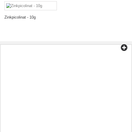
Zinkpicolinat - 10g
Kategorien
Tee und Kaffee
Bio-Lebensmittel
Kosmetik
Aromatherapie
Gesunde Ernährung
Vorbereitungen entsprechend der Krankheit
Andere
Öle
Kapseln