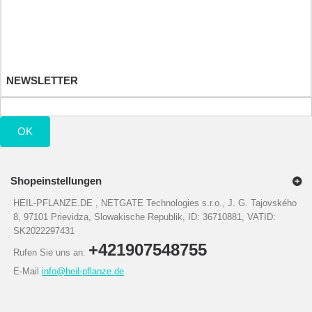
Ihre Rückvergütungen
Ihre Adressen
Ihre persönlichen Daten
Ihre Gutscheine
NEWSLETTER
OK
Shopeinstellungen
HEIL-PFLANZE.DE , NETGATE Technologies s.r.o., J. G. Tajovského
8, 97101 Prievidza, Slowakische Republik, ID: 36710881, VATID:
SK2022297431
+421907548755
Rufen Sie uns an:
E-Mail
info@heil-pflanze.de