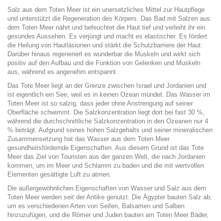
Salz aus dem Toten Meer ist ein unersetzliches Mittel zur Hautpflege
und unterstützt die Regeneration des Körpers. Das Bad mit Salzen aus
dem Toten Meer nährt und befeuchtet die Haut tief und verleiht ihr ein
gesundes Aussehen. Es verjüngt und macht es elastischer. Es fördert
die Heilung von Hautläsionen und stärkt die Schutzbarriere der Haut.
Darüber hinaus regeneriert es wunderbar die Muskeln und wirkt sich
positiv auf den Aufbau und die Funktion von Gelenken und Muskeln
aus, während es angenehm entspannt.
Das Tote Meer liegt an der Grenze zwischen Israel und Jordanien und
ist eigentlich ein See, weil es in keinen Ozean mündet. Das Wasser im
Toten Meer ist so salzig, dass jeder ohne Anstrengung auf seiner
Oberfläche schwimmt. Die Salzkonzentration liegt dort bei fast 30 %,
während die durchschnittliche Salzkonzentration in den Ozeanen nur 4
% beträgt. Aufgrund seines hohen Salzgehalts und seiner mineralischen
Zusammensetzung hat das Wasser aus dem Toten Meer
gesundheitsfördernde Eigenschaften. Aus diesem Grund ist das Tote
Meer das Ziel von Touristen aus der ganzen Welt, die nach Jordanien
kommen, um im Meer und Schlamm zu baden und die mit wertvollen
Elementen gesättigte Luft zu atmen.
Die außergewöhnlichen Eigenschaften von Wasser und Salz aus dem
Toten Meer werden seit der Antike genutzt. Die Ägypter bauten Salz ab,
um es verschiedenen Arten von Seifen, Balsamen und Salben
hinzuzufügen, und die Römer und Juden bauten am Toten Meer Bäder,