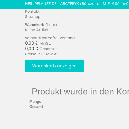
HEIL-PFLANZE.DE - ARCTERYX
(Bürozeiten M-F: 9:00-16:0
Kontakt
Sitemap
Warenkorb
(Leer)
Keine Artikel
versandkostenfrei
Versand
0,00 €
MwSt.
0,00 €
Gesamt
Preise inkl. MwSt.
Warenkorb anzeigen
Produkt wurde in den Kor
Menge
Gesamt