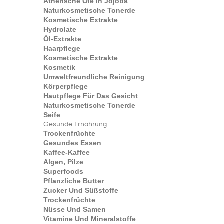
Ätherische Öle In Jojoba
Naturkosmetische Tonerde
Kosmetische Extrakte
Hydrolate
Öl-Extrakte
Haarpflege
Kosmetische Extrakte
Kosmetik
Umweltfreundliche Reinigung
Körperpflege
Hautpflege Für Das Gesicht
Naturkosmetische Tonerde
Seife
Gesunde Ernährung
Trockenfrüchte
Gesundes Essen
Kaffee-Kaffee
Algen, Pilze
Superfoods
Pflanzliche Butter
Zucker Und Süßstoffe
Trockenfrüchte
Nüsse Und Samen
Vitamine Und Mineralstoffe