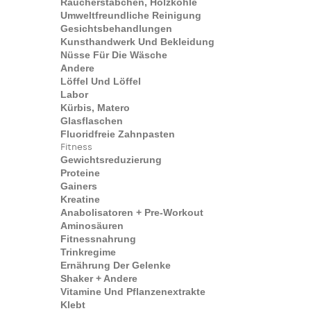
Räucherstäbchen, Holzkohle
Umweltfreundliche Reinigung
Gesichtsbehandlungen
Kunsthandwerk Und Bekleidung
Nüsse Für Die Wäsche
Andere
Löffel Und Löffel
Labor
Kürbis, Matero
Glasflaschen
Fluoridfreie Zahnpasten
Fitness
Gewichtsreduzierung
Proteine
Gainers
Kreatine
Anabolisatoren + Pre-Workout
Aminosäuren
Fitnessnahrung
Trinkregime
Ernährung Der Gelenke
Shaker + Andere
Vitamine Und Pflanzenextrakte
Klebt