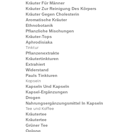
Kräuter Für Männer
Kräuter Zur Reinigung Des Körpers
Kräuter Gegen Cholesterin
Aromatische Kräuter
Ethnobotanik
Pflanzliche Mischungen
Kräuter-Tops
Aphrodisiaka
Tinktur
Pflanzenextrakte
Kräutertinkturen
Extrahiert
Widerstand
Pauls Tinkturen
Kapseln
Kapseln Und Kapseln
Kapsel-Ergänzungen
Drogen
Nahrungsergänzungsmittel In Kapseln
Tee und Kaffee
Kräutertee
Kräutertee
Grüner Tee
Oolong