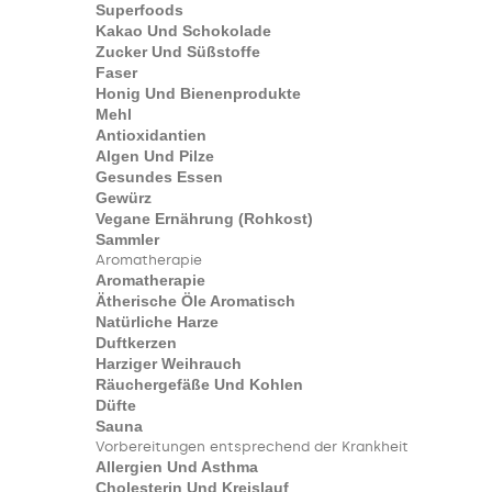
Superfoods
Kakao Und Schokolade
Zucker Und Süßstoffe
Faser
Honig Und Bienenprodukte
Mehl
Antioxidantien
Algen Und Pilze
Gesundes Essen
Gewürz
Vegane Ernährung (Rohkost)
Sammler
Aromatherapie
Aromatherapie
Ätherische Öle Aromatisch
Natürliche Harze
Duftkerzen
Harziger Weihrauch
Räuchergefäße Und Kohlen
Düfte
Sauna
Vorbereitungen entsprechend der Krankheit
Allergien Und Asthma
Cholesterin Und Kreislauf