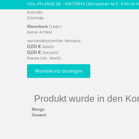
HEIL-PFLANZE.DE - ARCTERYX
(Bürozeiten M-F: 9:00-16:0
Kontakt
Sitemap
Warenkorb
(Leer)
Keine Artikel
versandkostenfrei
Versand
0,00 €
MwSt.
0,00 €
Gesamt
Preise inkl. MwSt.
Warenkorb anzeigen
Produkt wurde in den Kor
Menge
Gesamt