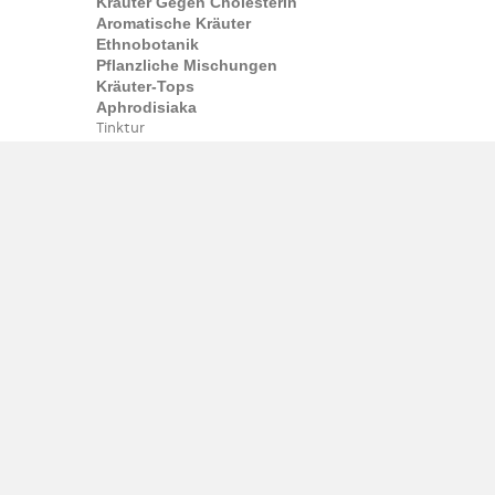
Kräuter Gegen Cholesterin
Aromatische Kräuter
Ethnobotanik
Pflanzliche Mischungen
Kräuter-Tops
Aphrodisiaka
Tinktur
Pflanzenextrakte
Kräutertinkturen
Extrahiert
Widerstand
Pauls Tinkturen
Kapseln
Kapseln Und Kapseln
Kapsel-Ergänzungen
Drogen
Nahrungsergänzungsmittel In Kapseln
Tee und Kaffee
Kräutertee
Kräutertee
Grüner Tee
Oolong
Blühender Tee
Tee-Ergänzungen