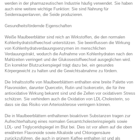
werden in der pharmazeutischen Industrie häufig verwendet. Sie haben
auch eine weitere wichtige Funktion: Sie sind Nahrung für
Seidenraupenlarven, die Seide produzieren.
Gesundheitsfördernde Eigenschaften
Weiße Maulbeerblätter sind reich an Wirkstoffen, die den normalen
Kohlenhydratstoffwechsel unterstützen. Sie beeinflussen die Wirkung
von Kohlenhydratverdauungsenzymen im menschlichen
Verdauungstrakt, wodurch die Aufnahme von Kohlenhydraten nach den
Mahlzeiten verringert und der Glukosestoffwechsel ausgeglichen wird.
Ein korrekter Blutzuckerspiegel trägt dazu bei, ein gesundes
Körpergewicht zu halten und die Gewichtsabnahme zu fördern.
Die Inhaltsstoffe von Maulbeerblättern enthalten eine breite Palette von
Flavonoiden, darunter Quercetin, Rutin und Isokercetin, die für ihre
antioxidative Wirkung bekannt sind und die Zellen vor oxidativem Stress
schützen. Sie verhindern auch die Oxidation von LDL-Cholesterin, so
dass sie das Risiko von Arteriosklerose verringern können.
Die in Maulbeerblättern enthaltenen bioaktiven Substanzen tragen zur
Aufrechterhaltung eines normalen Gesamtcholesterinspiegels sowie
LDL- und Triglyceridspiegel im Blut bei. Dies ist vor allem auf die oben
erwähnten Flavonoide sowie Alkaloide und Chlorogensäure
zurückzuführen, die auch in grünem Kaffee enthalten ist und als