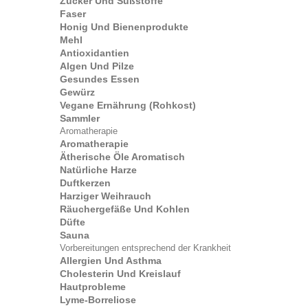
Zucker Und Süßstoffe
Faser
Honig Und Bienenprodukte
Mehl
Antioxidantien
Algen Und Pilze
Gesundes Essen
Gewürz
Vegane Ernährung (Rohkost)
Sammler
Aromatherapie
Aromatherapie
Ätherische Öle Aromatisch
Natürliche Harze
Duftkerzen
Harziger Weihrauch
Räuchergefäße Und Kohlen
Düfte
Sauna
Vorbereitungen entsprechend der Krankheit
Allergien Und Asthma
Cholesterin Und Kreislauf
Hautprobleme
Lyme-Borreliose