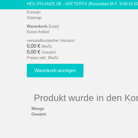
HEIL-PFLANZE.DE - ARCTERYX
(Bürozeiten M-F: 9:00-16:00
Kontakt
Sitemap
Warenkorb
(Leer)
Keine Artikel
versandkostenfrei
Versand
0,00 €
MwSt.
0,00 €
Gesamt
Preise inkl. MwSt.
Warenkorb anzeigen
Produkt wurde in den Kor
Menge
Gesamt