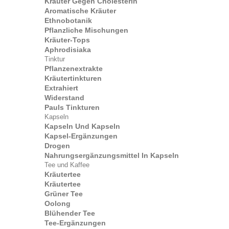
Kräuter Gegen Cholesterin
Aromatische Kräuter
Ethnobotanik
Pflanzliche Mischungen
Kräuter-Tops
Aphrodisiaka
Tinktur
Pflanzenextrakte
Kräutertinkturen
Extrahiert
Widerstand
Pauls Tinkturen
Kapseln
Kapseln Und Kapseln
Kapsel-Ergänzungen
Drogen
Nahrungsergänzungsmittel In Kapseln
Tee und Kaffee
Kräutertee
Kräutertee
Grüner Tee
Oolong
Blühender Tee
Tee-Ergänzungen