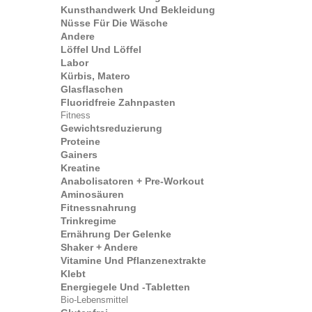
Kunsthandwerk Und Bekleidung
Nüsse Für Die Wäsche
Andere
Löffel Und Löffel
Labor
Kürbis, Matero
Glasflaschen
Fluoridfreie Zahnpasten
Fitness
Gewichtsreduzierung
Proteine
Gainers
Kreatine
Anabolisatoren + Pre-Workout
Aminosäuren
Fitnessnahrung
Trinkregime
Ernährung Der Gelenke
Shaker + Andere
Vitamine Und Pflanzenextrakte
Klebt
Energiegele Und -tabletten
Bio-Lebensmittel