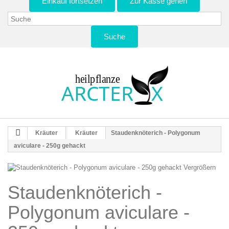
Einkauf fortsetzen
Zur Kasse gehen
Suche
Kräuter
Kräuter
Staudenknöterich - Polygonum
aviculare - 250g gehackt
Vergrößern
Staudenknöterich -
Polygonum aviculare -