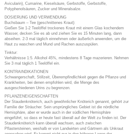
Avicularin), Cumarine, Kieselsäure, Gerbstoffe, Gerbstoffe,
Polyphenolsäuren, Zucker und Mineralsalze.
DOSIERUNG UND VERWENDUNG
Buchsbaum – Tee (geschnittenes Kraut):
Gießen Sie 1-2 Teelöffel trockenes Kraut mit einem Glas kochendem
Wasser, decken Sie es ab und ziehen Sie es 15 Minuten lang, dann
abseihen. 2-3 mal täglich einnehmen oder äußerlich anwenden, um die
Haut zu waschen und Mund und Rachen auszuspülen.
Tinktur:
Verhältnisse 1:5. Alkohol 45%, mindestens 8 Tage mazerieren. Nehmen
Sie 3 mal täglich 1 Teelöffel ein.
KONTRAINDIKATIONEN
Schwangerschaft, Stillzeit, Überempfindlichkeit gegen die Pflanze und
Krankheiten, bei denen empfohlen wird, die Menge des
ausgeschiedenen Urins zu begrenzen.
PFLANZENEIGENSCHAFTEN
Der Staudenknöterich, auch gewöhnlicher Knöterich genannt, gehört zur
Familie der Sträucher. Sein ursprüngliches Gebiet ist die nördliche
Hemisphäre, aber er wurde auch in der südlichen Hemisphäre
eingeführt, so dass er heute fast überall auf der Welt zu finden ist. Der
Staudenknöterich kann überall wachsen, auch zwischen
Pflastersteinen, weshalb er von Landwirten und Gärtnern als Unkraut
angesehen wird. Er kommt nicht nur in den höheren Lagen der