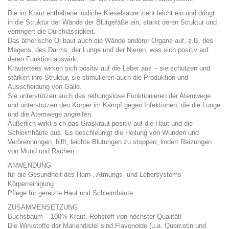
Die im Kraut enthaltene lösliche Kieselsäure zieht leicht ein und dringt
in die Struktur der Wände der Blutgefäße ein, stärkt deren Struktur und
verringert die Durchlässigkeit.
Das ätherische Öl baut auch die Wände anderer Organe auf, z.B. des
Magens, des Darms, der Lunge und der Nieren, was sich positiv auf
deren Funktion auswirkt.
Kräutertees wirken sich positiv auf die Leber aus – sie schützen und
stärken ihre Struktur, sie stimulieren auch die Produktion und
Ausscheidung von Galle.
Sie unterstützen auch das reibungslose Funktionieren der Atemwege
und unterstützen den Körper im Kampf gegen Infektionen, die die Lunge
und die Atemwege angreifen.
Äußerlich wirkt sich das Graskraut positiv auf die Haut und die
Schleimhäute aus. Es beschleunigt die Heilung von Wunden und
Verbrennungen, hilft, leichte Blutungen zu stoppen, lindert Reizungen
von Mund und Rachen.
ANWENDUNG
für die Gesundheit des Harn-, Atmungs- und Lebersystems
Körperreinigung
Pflege für gereizte Haut und Schleimhäute
ZUSAMMENSETZUNG
Buchsbaum – 100% Kraut. Rohstoff von höchster Qualität!
Die Wirkstoffe der Mariendistel sind Flavonoide (u.a. Quercetin und