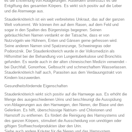
es die Entfernung von Ablagerungen. Außerdem unterstützt es die
Entgiftung des gesamten Körpers. Es wirkt sich positiv auf die Leber
und die Atemwege aus.
Staudenknöterich ist ein weit verbreitetes Unkraut, das auf der ganzen
Welt vorkommt. Wir können ihm auf dem Rasen, auf dem Feld und
sogar in den Spalten des Bürgersteigs begegnen. Seinen
gebräuchlichen Namen verdankt er der Tatsache, dass er von
Nutzvögeln wie Hühnern, Enten und Gänsen gerne gefressen wird.
Seine anderen Namen sind Spatzenzunge, Schweinegras oder
Podorożnik. Der Staudenknöterich wurde in der Volksmedizin als
Hilfsmittel bei der Behandlung von Lungentuberkulose und Bronchitis
gefunden. Es wurde auch in der alten chinesischen Medizin verwendet -
bei Durchfall, Gonorrhoe, Gelbsucht und schmerzhaftem Wasserlassen.
Staudenknöterich half auch, Parasiten aus dem Verdauungstrakt von
Kindern loszuwerden.
Gesundheitsfördernde Eigenschaften
Staudenknöterich wirkt sich positiv auf die Harnwege aus. Es erhöht die
Menge des ausgeschiedenen Urins und beschleunigt die Ausspülung
von Ablagerungen aus den Harnwegen, den Nieren, der Blase und den
Gelenken. Es hilft, überschüssige Natrium- und Chlorionen und
Harnstoff zu entfernen. Es fördert die Reinigung des Harnsystems und
des ganzen Körpers, stimuliert die Ausscheidung von unnötigen oder
giftigen Stoffwechselprodukten über den Urin.
Siehe auch andere Kräuter für die Nieren und das Harnsystem.