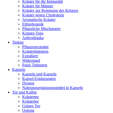
Kräuter für die Immunität
Kräuter für Männer
Kräuter zur Reinigung des Körpers
Kräuter gegen Cholesterin
Aromatische Kräuter
Ethnobotanik
Pflanzliche Mischungen
Kräuter-Tops
Aphrodisiaka
Tinktur
Pflanzenextrakte
Kräutertinkturen
Extrahiert
Widerstand
Pauls Tinkturen
Kapseln
Kapseln und Kapseln
Kapsel-Ergänzungen
Drogen
Nahrungsergänzungsmittel in Kapseln
Tee und Kaffee
Kräutertee
Kräutertee
Grüner Tee
Oolong