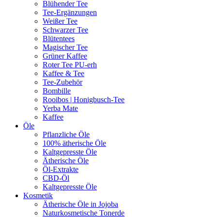
Blühender Tee
Tee-Ergänzungen
Weißer Tee
Schwarzer Tee
Blütentees
Magischer Tee
Grüner Kaffee
Roter Tee PU-erh
Kaffee & Tee
Tee-Zubehör
Bombille
Rooibos | Honigbusch-Tee
Yerba Mate
Kaffee
Öle
Pflanzliche Öle
100% ätherische Öle
Kaltgepresste Öle
Ätherische Öle
Öl-Extrakte
CBD-Öl
Kaltgepresste Öle
Kosmetik
Ätherische Öle in Jojoba
Naturkosmetische Tonerde