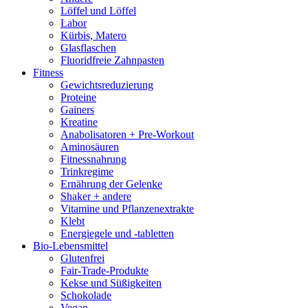
Löffel und Löffel
Labor
Kürbis, Matero
Glasflaschen
Fluoridfreie Zahnpasten
Fitness
Gewichtsreduzierung
Proteine
Gainers
Kreatine
Anabolisatoren + Pre-Workout
Aminosäuren
Fitnessnahrung
Trinkregime
Ernährung der Gelenke
Shaker + andere
Vitamine und Pflanzenextrakte
Klebt
Energiegele und -tabletten
Bio-Lebensmittel
Glutenfrei
Fair-Trade-Produkte
Kekse und Süßigkeiten
Schokolade
Vegan