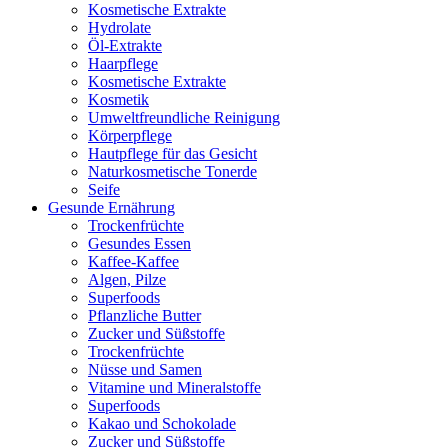
Kosmetische Extrakte
Hydrolate
Öl-Extrakte
Haarpflege
Kosmetische Extrakte
Kosmetik
Umweltfreundliche Reinigung
Körperpflege
Hautpflege für das Gesicht
Naturkosmetische Tonerde
Seife
Gesunde Ernährung
Trockenfrüchte
Gesundes Essen
Kaffee-Kaffee
Algen, Pilze
Superfoods
Pflanzliche Butter
Zucker und Süßstoffe
Trockenfrüchte
Nüsse und Samen
Vitamine und Mineralstoffe
Superfoods
Kakao und Schokolade
Zucker und Süßstoffe