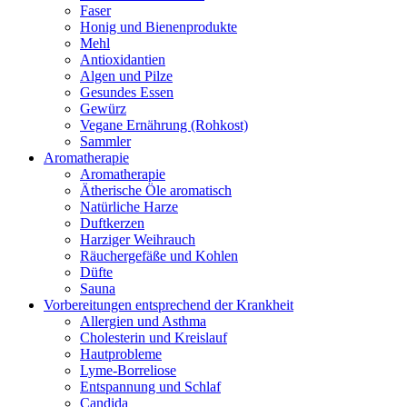
Faser
Honig und Bienenprodukte
Mehl
Antioxidantien
Algen und Pilze
Gesundes Essen
Gewürz
Vegane Ernährung (Rohkost)
Sammler
Aromatherapie
Aromatherapie
Ätherische Öle aromatisch
Natürliche Harze
Duftkerzen
Harziger Weihrauch
Räuchergefäße und Kohlen
Düfte
Sauna
Vorbereitungen entsprechend der Krankheit
Allergien und Asthma
Cholesterin und Kreislauf
Hautprobleme
Lyme-Borreliose
Entspannung und Schlaf
Candida