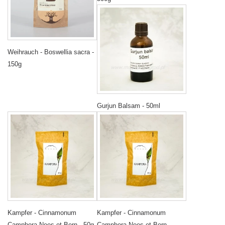
Weihrauch - Boswellia sacra -
150g
Gurjun Balsam - 50ml
Kampfer - Cinnamonum
Kampfer - Cinnamonum
Camphora Nees et Bern - 50g
Camphora Nees et Bern -