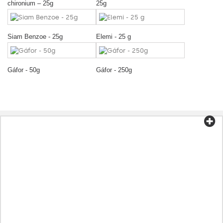
chironium – 25g
25g
Siam Benzoe - 25g
Elemi - 25 g
Gáfor - 50g
Gáfor - 250g
Kategorien
Tee und Kaffee
Bio-Lebensmittel
Kosmetik
Aromatherapie
Gesunde Ernährung
Vorbereitungen entsprechend der Krankheit