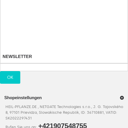
Ihre Bestellungen
Ihre Warenrücksendungen
Ihre Rückvergütungen
Ihre Adressen
Ihre persönlichen Daten
Ihre Gutscheine
NEWSLETTER
OK
Shopeinstellungen
HEIL-PFLANZE.DE , NETGATE Technologies s.r.o., J. G. Tajovského
8, 97101 Prievidza, Slowakische Republik, ID: 36710881, VATID:
SK2022297431
+421907548755
Rufen Sie uns an: