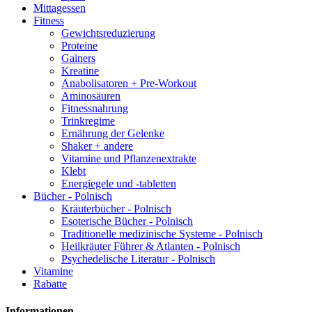
Mittagessen
Fitness
Gewichtsreduzierung
Proteine
Gainers
Kreatine
Anabolisatoren + Pre-Workout
Aminosäuren
Fitnessnahrung
Trinkregime
Ernährung der Gelenke
Shaker + andere
Vitamine und Pflanzenextrakte
Klebt
Energiegele und -tabletten
Bücher - Polnisch
Kräuterbücher - Polnisch
Esoterische Bücher - Polnisch
Traditionelle medizinische Systeme - Polnisch
Heilkräuter Führer & Atlanten - Polnisch
Psychedelische Literatur - Polnisch
Vitamine
Rabatte
Informationen