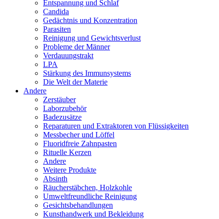
Entspannung und Schlaf
Candida
Gedächtnis und Konzentration
Parasiten
Reinigung und Gewichtsverlust
Probleme der Männer
Verdauungstrakt
LPA
Stärkung des Immunsystems
Die Welt der Materie
Andere
Zerstäuber
Laborzubehör
Badezusätze
Reparaturen und Extraktoren von Flüssigkeiten
Messbecher und Löffel
Fluoridfreie Zahnpasten
Rituelle Kerzen
Andere
Weitere Produkte
Absinth
Räucherstäbchen, Holzkohle
Umweltfreundliche Reinigung
Gesichtsbehandlungen
Kunsthandwerk und Bekleidung