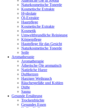
Ätherische Öle in Jojoba
Naturkosmetische Tonerde
Kosmetische Extrakte
Hydrolate
Öl-Extrakte
Haarpflege
Kosmetische Extrakte
Kosmetik
Umweltfreundliche Reinigung
Körperpflege
Hautpflege für das Gesicht
Naturkosmetische Tonerde
Seife
Aromatherapie
Aromatherapie
Ätherische Öle aromatisch
Natürliche Harze
Duftkerzen
Harziger Weihrauch
Räuchergefäße und Kohlen
Düfte
Sauna
Gesunde Ernährung
Trockenfrüchte
Gesundes Essen