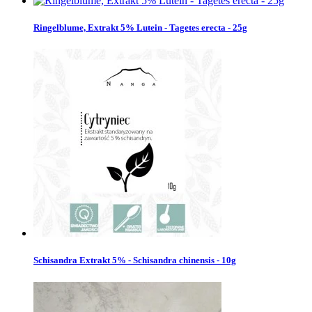
Ringelblume, Extrakt 5% Lutein - Tagetes erecta - 25g
Schisandra Extrakt 5% - Schisandra chinensis - 10g