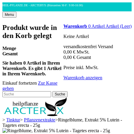
HEIL-PFLANZE.DE - ARCTERYX
(Bürozeiten M-F: 9:00-16:00)
Menu
Produkt wurde in
Warenkorb
0
Artikel
Artikel
(Leer)
den Korb gelegt
Keine Artikel
versandkostenfrei
Versand
Menge
0,00 €
MwSt.
Gesamt
0,00 €
Gesamt
Sie haben
0
Artikel in Ihrem
Preise inkl. MwSt.
Warenkorb.
Es gibt 1 Artikel
in Ihrem Warenkorb.
Warenkorb anzeigen
Einkauf fortsetzen
Zur Kasse
gehen
Suche
>
Tinktur
>
Pflanzenextrakte
>
Ringelblume, Extrakt 5% Lutein -
Tagetes erecta - 25g