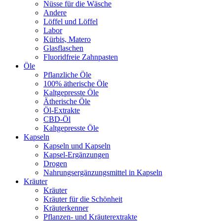
Nüsse für die Wäsche
Andere
Löffel und Löffel
Labor
Kürbis, Matero
Glasflaschen
Fluoridfreie Zahnpasten
Öle
Pflanzliche Öle
100% ätherische Öle
Kaltgepresste Öle
Ätherische Öle
Öl-Extrakte
CBD-Öl
Kaltgepresste Öle
Kapseln
Kapseln und Kapseln
Kapsel-Ergänzungen
Drogen
Nahrungsergänzungsmittel in Kapseln
Kräuter
Kräuter
Kräuter für die Schönheit
Kräuterkenner
Pflanzen- und Kräuterextrakte