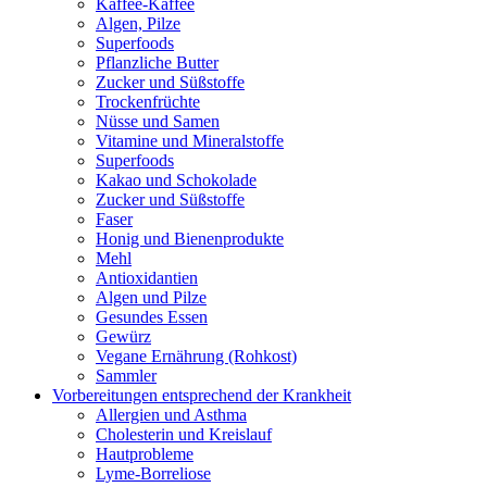
Kaffee-Kaffee
Algen, Pilze
Superfoods
Pflanzliche Butter
Zucker und Süßstoffe
Trockenfrüchte
Nüsse und Samen
Vitamine und Mineralstoffe
Superfoods
Kakao und Schokolade
Zucker und Süßstoffe
Faser
Honig und Bienenprodukte
Mehl
Antioxidantien
Algen und Pilze
Gesundes Essen
Gewürz
Vegane Ernährung (Rohkost)
Sammler
Vorbereitungen entsprechend der Krankheit
Allergien und Asthma
Cholesterin und Kreislauf
Hautprobleme
Lyme-Borreliose