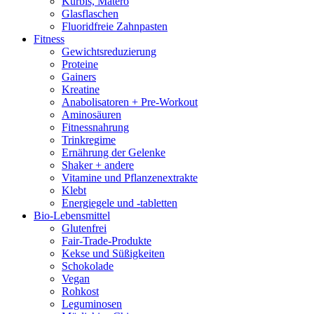
Kürbis, Matero
Glasflaschen
Fluoridfreie Zahnpasten
Fitness
Gewichtsreduzierung
Proteine
Gainers
Kreatine
Anabolisatoren + Pre-Workout
Aminosäuren
Fitnessnahrung
Trinkregime
Ernährung der Gelenke
Shaker + andere
Vitamine und Pflanzenextrakte
Klebt
Energiegele und -tabletten
Bio-Lebensmittel
Glutenfrei
Fair-Trade-Produkte
Kekse und Süßigkeiten
Schokolade
Vegan
Rohkost
Leguminosen