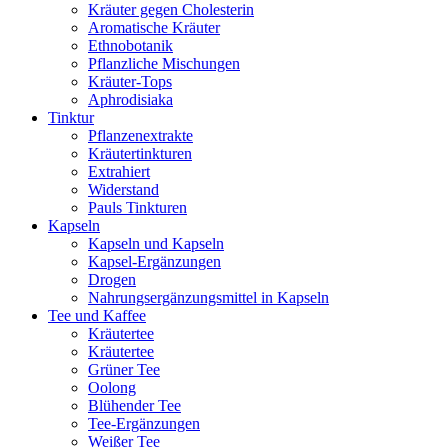
Kräuter gegen Cholesterin
Aromatische Kräuter
Ethnobotanik
Pflanzliche Mischungen
Kräuter-Tops
Aphrodisiaka
Tinktur
Pflanzenextrakte
Kräutertinkturen
Extrahiert
Widerstand
Pauls Tinkturen
Kapseln
Kapseln und Kapseln
Kapsel-Ergänzungen
Drogen
Nahrungsergänzungsmittel in Kapseln
Tee und Kaffee
Kräutertee
Kräutertee
Grüner Tee
Oolong
Blühender Tee
Tee-Ergänzungen
Weißer Tee