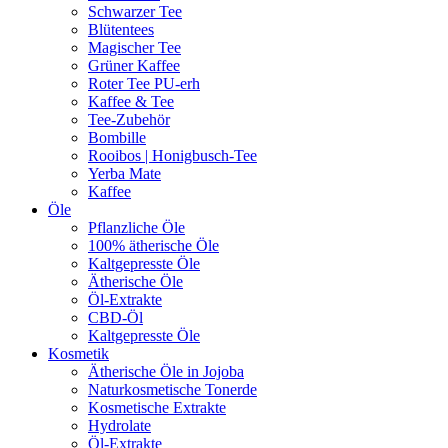
Schwarzer Tee
Blütentees
Magischer Tee
Grüner Kaffee
Roter Tee PU-erh
Kaffee & Tee
Tee-Zubehör
Bombille
Rooibos | Honigbusch-Tee
Yerba Mate
Kaffee
Öle
Pflanzliche Öle
100% ätherische Öle
Kaltgepresste Öle
Ätherische Öle
Öl-Extrakte
CBD-Öl
Kaltgepresste Öle
Kosmetik
Ätherische Öle in Jojoba
Naturkosmetische Tonerde
Kosmetische Extrakte
Hydrolate
Öl-Extrakte