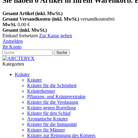
Sie haben
0
Artikel in Ihrem Warenkorb.
E
Gesamt Artikel (inkl. MwSt.)
Gesamt Versandkosten (inkl. MwSt.)
versandkostenfrei
MwSt.
0,00 €
Gesamt (inkl. MwSt.)
Einkauf fortsetzen
Zur Kasse gehen
Anmelden
Ihr Konto
Suche
Kategorien
Kräuter
Kräuter
Kräuter für die Schönheit
Kräuterkenner
Pflanzen- und Kräuterextrakte
Kräuter für die Verdauung
Kräuter gegen Borreliose
Kräuter für den Schlaf
Aromatische Kräuter
Kräuter für die Immunität
Kräuter für Männer
Kräuter zur Reinigung des Körpers