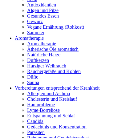
Antioxidantien
Algen und Pilze
Gesundes Essen
Gewürz
Vegane Ernährung (Rohkost)
Sammler
Aromatherapie
Aromatherapie
Ätherische Öle aromatisch
Natürliche Harze
Duftkerzen
Harziger Weihrauch
Räuchergefäße und Kohlen
Düfte
Sauna
Vorbereitungen entsprechend der Krankheit
Allergien und Asthma
Cholesterin und Kreislauf
Hautprobleme
Lyme-Borreliose
Entspannung und Schlaf
Candida
Gedächtnis und Konzentration
Parasiten
Reinigung und Gewichtsverlust