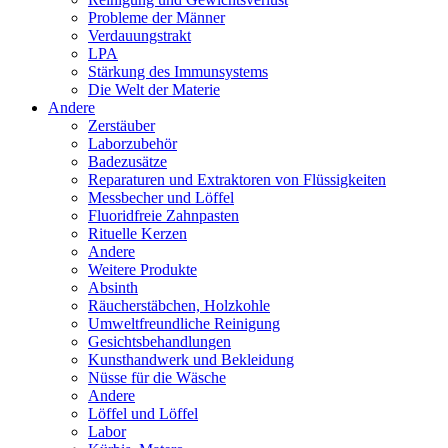
Probleme der Männer
Verdauungstrakt
LPA
Stärkung des Immunsystems
Die Welt der Materie
Andere
Zerstäuber
Laborzubehör
Badezusätze
Reparaturen und Extraktoren von Flüssigkeiten
Messbecher und Löffel
Fluoridfreie Zahnpasten
Rituelle Kerzen
Andere
Weitere Produkte
Absinth
Räucherstäbchen, Holzkohle
Umweltfreundliche Reinigung
Gesichtsbehandlungen
Kunsthandwerk und Bekleidung
Nüsse für die Wäsche
Andere
Löffel und Löffel
Labor