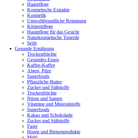
Haarpflege
Kosmetische Extrakte
Kosmetik
Umweltfreundliche Reinigung
Körperpflege
Hautpflege für das Gesicht
Naturkosmetische Tonerde
Seife
Gesunde Ernährung
Trockenfrüchte
Gesundes Essen
Kaffee-Kaffee
Algen, Pilze
Superfoods
Pflanzliche Butter
Zucker und Süßstoffe
Trockenfrüchte
Nüsse und Samen
Vitamine und Mineralstoffe
Superfoods
Kakao und Schokolade
Zucker und Süßstoffe
Faser
Honig und Bienenprodukte
Mehl