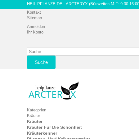
HEIL-PFLANZE.DE - ARCTERYX
(Bürozeiten M-F: 9:00-16:00
Kontakt
Sitemap
Anmelden
Ihr Konto
Suche
Kategorien
Kräuter
Kräuter
Kräuter Für Die Schönheit
Kräuterkenner