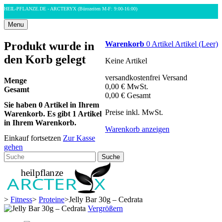
HEIL-PFLANZE.DE - ARCTERYX
(Bürozeiten M-F: 9:00-16:00)
Menu
Produkt wurde in
Warenkorb
0
Artikel
Artikel
(Leer)
den Korb gelegt
Keine Artikel
versandkostenfrei
Versand
Menge
0,00 €
MwSt.
Gesamt
0,00 €
Gesamt
Sie haben
0
Artikel in Ihrem
Preise inkl. MwSt.
Warenkorb.
Es gibt 1 Artikel
in Ihrem Warenkorb.
Warenkorb anzeigen
Einkauf fortsetzen
Zur Kasse
gehen
Suche
>
Fitness
>
Proteine
>
Jelly Bar 30g – Cedrata
Vergrößern