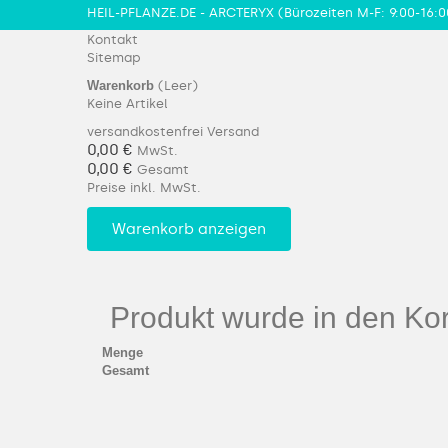
HEIL-PFLANZE.DE - ARCTERYX
(Bürozeiten M-F: 9:00-16:0
Kontakt
Sitemap
Warenkorb
(Leer)
Keine Artikel
versandkostenfrei
Versand
0,00 €
MwSt.
0,00 €
Gesamt
Preise inkl. MwSt.
Warenkorb anzeigen
Produkt wurde in den Kor
Menge
Gesamt