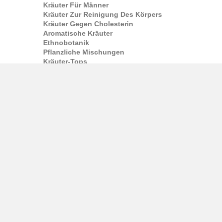
Kräuter Für Männer
Kräuter Zur Reinigung Des Körpers
Kräuter Gegen Cholesterin
Aromatische Kräuter
Ethnobotanik
Pflanzliche Mischungen
Kräuter-Tops
Aphrodisiaka
Tinktur
Pflanzenextrakte
Kräutertinkturen
Extrahiert
Widerstand
Pauls Tinkturen
Kapseln
Kapseln Und Kapseln
Kapsel-Ergänzungen
Drogen
Nahrungsergänzungsmittel In Kapseln
Tee und Kaffee
Kräutertee
Kräutertee
Grüner Tee
Oolong