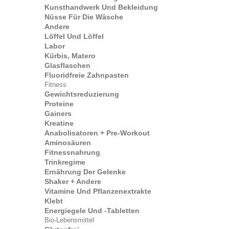
Kunsthandwerk Und Bekleidung
Nüsse Für Die Wäsche
Andere
Löffel Und Löffel
Labor
Kürbis, Matero
Glasflaschen
Fluoridfreie Zahnpasten
Fitness
Gewichtsreduzierung
Proteine
Gainers
Kreatine
Anabolisatoren + Pre-Workout
Aminosäuren
Fitnessnahrung
Trinkregime
Ernährung Der Gelenke
Shaker + Andere
Vitamine Und Pflanzenextrakte
Klebt
Energiegele Und -tabletten
Bio-Lebensmittel