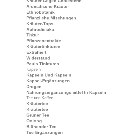
Kräuter Gegen Cholesterin
Aromatische Kräuter
Ethnobotanik
Pflanzliche Mischungen
Kräuter-Tops
Aphrodisiaka
Tinktur
Pflanzenextrakte
Kräutertinkturen
Extrahiert
Widerstand
Pauls Tinkturen
Kapseln
Kapseln Und Kapseln
Kapsel-Ergänzungen
Drogen
Nahrungsergänzungsmittel In Kapseln
Tee und Kaffee
Kräutertee
Kräutertee
Grüner Tee
Oolong
Blühender Tee
Tee-Ergänzungen