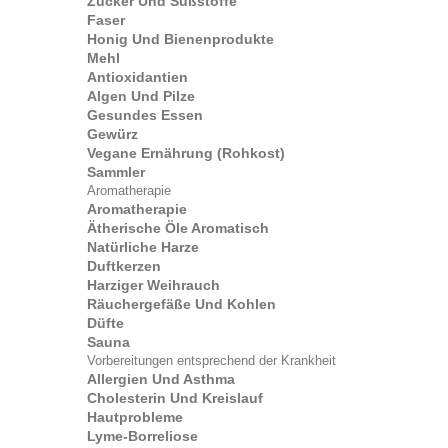
Zucker Und Süßstoffe
Faser
Honig Und Bienenprodukte
Mehl
Antioxidantien
Algen Und Pilze
Gesundes Essen
Gewürz
Vegane Ernährung (Rohkost)
Sammler
Aromatherapie
Aromatherapie
Ätherische Öle Aromatisch
Natürliche Harze
Duftkerzen
Harziger Weihrauch
Räuchergefäße Und Kohlen
Düfte
Sauna
Vorbereitungen entsprechend der Krankheit
Allergien Und Asthma
Cholesterin Und Kreislauf
Hautprobleme
Lyme-Borreliose