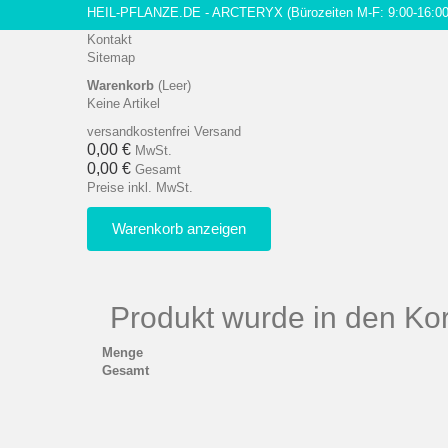
HEIL-PFLANZE.DE - ARCTERYX
(Bürozeiten M-F: 9:00-16:00
Kontakt
Sitemap
Warenkorb
(Leer)
Keine Artikel
versandkostenfrei
Versand
0,00 €
MwSt.
0,00 €
Gesamt
Preise inkl. MwSt.
Warenkorb anzeigen
Produkt wurde in den Kor
Menge
Gesamt