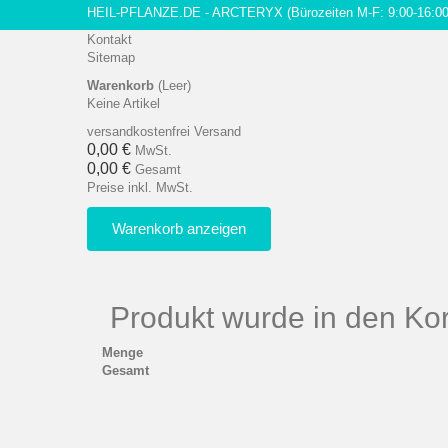
HEIL-PFLANZE.DE - ARCTERYX
(Bürozeiten M-F: 9:00-16:00
Kontakt
Sitemap
Warenkorb
(Leer)
Keine Artikel
versandkostenfrei
Versand
0,00 €
MwSt.
0,00 €
Gesamt
Preise inkl. MwSt.
Warenkorb anzeigen
Produkt wurde in den Kor
Menge
Gesamt