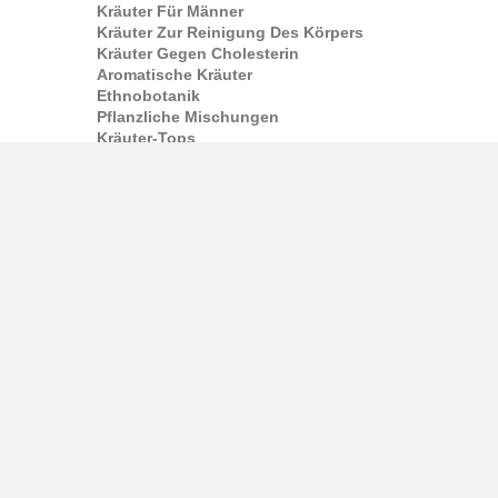
Kräuter Für Männer
Kräuter Zur Reinigung Des Körpers
Kräuter Gegen Cholesterin
Aromatische Kräuter
Ethnobotanik
Pflanzliche Mischungen
Kräuter-Tops
Aphrodisiaka
Tinktur
Pflanzenextrakte
Kräutertinkturen
Extrahiert
Widerstand
Pauls Tinkturen
Kapseln
Kapseln Und Kapseln
Kapsel-Ergänzungen
Drogen
Nahrungsergänzungsmittel In Kapseln
Tee und Kaffee
Kräutertee
Kräutertee
Grüner Tee
Oolong