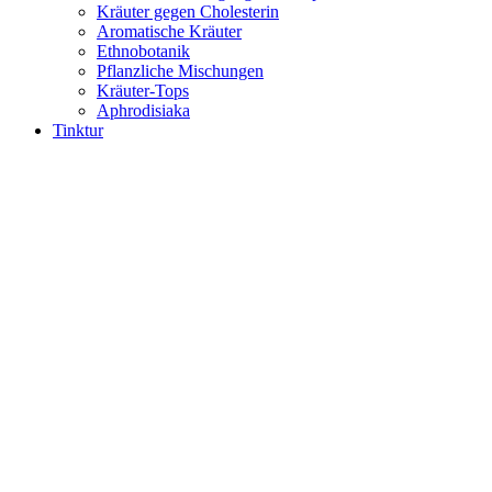
Kräuter gegen Cholesterin
Aromatische Kräuter
Ethnobotanik
Pflanzliche Mischungen
Kräuter-Tops
Aphrodisiaka
Tinktur
Pflanzenextrakte
Kräutertinkturen
Extrahiert
Widerstand
Pauls Tinkturen
Kapseln
Kapseln und Kapseln
Kapsel-Ergänzungen
Drogen
Nahrungsergänzungsmittel in Kapseln
Tee und Kaffee
Kräutertee
Kräutertee
Grüner Tee
Oolong
Blühender Tee
Tee-Ergänzungen
Weißer Tee