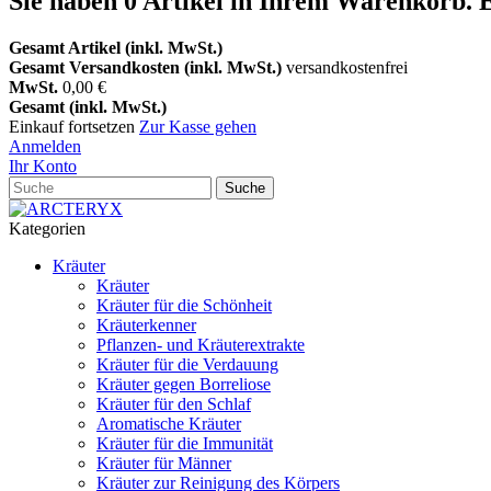
Sie haben
0
Artikel in Ihrem Warenkorb.
E
Gesamt Artikel (inkl. MwSt.)
Gesamt Versandkosten (inkl. MwSt.)
versandkostenfrei
MwSt.
0,00 €
Gesamt (inkl. MwSt.)
Einkauf fortsetzen
Zur Kasse gehen
Anmelden
Ihr Konto
Suche
Kategorien
Kräuter
Kräuter
Kräuter für die Schönheit
Kräuterkenner
Pflanzen- und Kräuterextrakte
Kräuter für die Verdauung
Kräuter gegen Borreliose
Kräuter für den Schlaf
Aromatische Kräuter
Kräuter für die Immunität
Kräuter für Männer
Kräuter zur Reinigung des Körpers