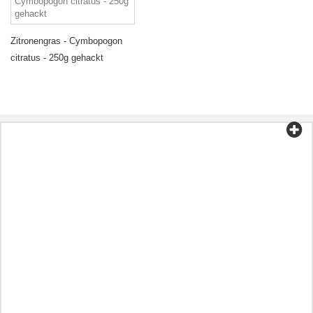
Zitronengras - Cymbopogon
citratus - 250g gehackt
Kategorien
Tee und Kaffee
Bio-Lebensmittel
Kosmetik
Aromatherapie
Gesunde Ernährung
Vorbereitungen entsprechend der Krankheit
Andere
Öle