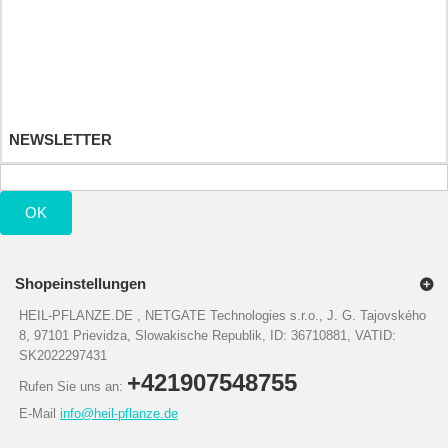
Ihre Rückvergütungen
Ihre Adressen
Ihre persönlichen Daten
Ihre Gutscheine
NEWSLETTER
OK
Shopeinstellungen
HEIL-PFLANZE.DE , NETGATE Technologies s.r.o., J. G. Tajovského
8, 97101 Prievidza, Slowakische Republik, ID: 36710881, VATID:
SK2022297431
+421907548755
Rufen Sie uns an:
E-Mail
info@heil-pflanze.de